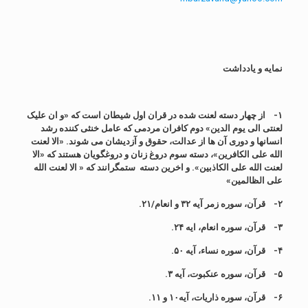
نمایه و یادداشت
۱-
از چهار دسته لعنت شده در قران اول شیطان است که «و ان علیک
لعنتی الی یوم الدین» دوم کافران مردمی که عامل خنثی کننده رشد
انسانها و دوری آن ها از عدالت، حقوق و آزدیشان می شوند. «الا لعنت
الله علی الکافرین»، دسته سوم دروغ زنان و دروغگویان هستند که «الا
لعنت الله علی الکاذبین». و اخرین دسته ستمگرانند که « الا لعنت الله
علی الظالمین»
۲-
قرآن، سوره زمر آیه ۳۲ و انعام/۲۱.
۳-
قرآن، سوره انعام، ایه ۲۴.
۴-
قرآن، سوره نساء، آیه ۵۰.
۵-
قرآن، سوره عنکبوت، آیه ۳.
۶-
قرآن، سوره ذاریات، آیه۱۰ و ۱۱.