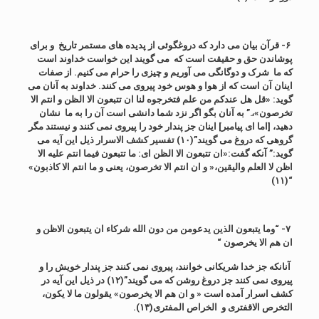
۶- قرآن بیان می دارد که دروغگوئی از پدیده های مستمر تاریخ و برای
پوشاندن حق و حقیقت است که می گویند این خواست خداوند است
که ما شرک و دوگانگی می آوریم و چیزی را حرام می کنیم. از صفات
اینان آن است که از هوا و هوس خود پیروی می کنند. خداوند به آنان می
گوید: «قل هل عندکم من علم فتخرجوه لنا ان تتبعون الا الظن و انتم الا
تخرصون»،.” به آنان بگو اگر نزد شما دانشی است آن را به ما نشان
دهید، [اما ای پیامبر] اینان جز پندار خود را پیروی نمی کنند و نیستند مگر
گروهی که دروغ می گویند”(۱۰) تفسیر کشف الاسرار ذیل این آیه می
گوید:” آنکه گفت:«ان تتبعون الا الظن ای: ما تتبعون فیما انتم علیه الا
اظن لا العلم والیقین،« و ان انتم الا تخرصون، یعنی و ما انتم الا کاذبون»
“(۱۱)
۷- “وما یتبعون الذین یدعومن من دون الله شرکاء ان یتبعون الاظن و
ان هم الا یخرصون “
آنانکه جز خدا شریکانی خوانند، پیروی نمی کنند جز پندار خویش را و
پیروی نمی کنند جز دروغ روشن که می گویند”(۱۲) در ذیل این آیه در
کشف اسرار آمده است « و ان هم الا یخرصون» یقولون ما لا یکون،
التخرص الاقفتری و الخراص المفتری(۱۳).