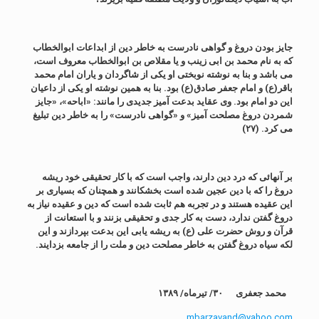
جایز بودن دروغ و گواهی نادرست به خاطر دین از ابداعات ابوالخطاب
که به نام محمد بن ابی زینب و یا مقلاص بن ابوالخطاب معروف است،
می باشد و بنا به نوشته نوبختی او یکی از شاگردان و یاران امام محمد
باقر(ع) و امام جعفر صادق(ع) بود. بنا به همین نوشته او یکی از داعیان
این دو امام بود. وی عقاید بدعت آمیز جدیدی را مانند: «اباحه»، «جایز
شمردن دروغ مصلحت آمیز» و «گواهی نادرست» را به خاطر دین تبلیغ
می کرد. (۲۷)
بر آنهائی که درد دین دارند، واجب است که با کار تحقیقی خود ریشه
دروغ را که با دین عجین شده است بخشکانند و همچنان که بسیاری بر
این عقیده هستند و در تجربه هم ثابت شده است که دین و عقیده نیاز به
دروغ گفتن ندارد، دست به کار جدی و تحقیقی بزنند و با استعانت از
قرآن و روش حضرت علی (ع) به ریشه یابی این بدعت بپردازند و این
لکه سیاه دروغ گفتن به خاطر مصلحت دین و ملت را از جامعه بزدایند.
محمد جعفری ۳۰/ تیرماه/ ۱۳۸۹
mbarzavand@yahoo.com