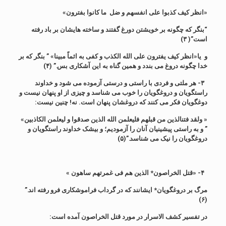
«انظر کیف کذبوا علی انفسهم و ضل ما کانوا بفترون»
“بنگر که چگونه بر خویشتن دورغ گفتند و ساخته هایشان بر باد رفته
است”( ۳)
و یا«انظر کیف یفترون علی الله الکذب و کفی به اثماً مبینا» ” بنگر که بر
خدا چگونه دروغ می بندد و همین گناه به این آشکاری بس.” (۴)
۳- هر ملتی و فردی با راستی و درستی آزموده می شود و خداوند
راستگویان و دروغگویان را خوب می شناسد و چیزی از او پنهان نیست و
دوغگویان فکر می کنند که دروغشان پنهان است. نه! چنین نیست:
« ولقد فتنالذین من قبلهم فلیعلمن الله الذین صدقوا و لیعلمن الکاذبین»
” و به راستی پیشینیان آنان را آزمودیم؛ و بیشک خداوند راستگویان و
دروغگویان را نیک می شناسد.”(۵)
۴- «قتل الخراصون* الذین هم فی غمرتهم ساهون »
مرگ بر دروغگویان* ایشانند که در گرداب فراموشکاری فرو رفته اند.”
(۶)
در تفسیر کشف الاسرار در مورد قتل الخراصون آمده است: