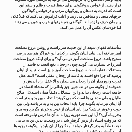
قرار دهید. از خواص دروغگوئی برای حفظ قدرت و ظلم و ستم این
است که قدرت به دستان و زورگویان مرتب و در فواصل گوناگون
حرفهای متضاد و متناقض می زنند و اغلب فراموش می کنند که قبلاً فلان
و بهمان حرف را زده اند. گهگاهی هم حرفهای خوب و شیرین می زنند
اما خودشان عکس آن را عمل می کنند.
متأسفانه فقهای شیعه از این حدیث سر راست و روشن دروغ مصلحت
آمیز ساخته اند. نباید اینان بگویند از کجای این خبراگر هم صد در صد
صحیح باشد، دروغ مصلحت آمیز در می آید؟ و برای اینکه دروغ مصلحت
آمیز را جا بیندازند می گویند چون «رجحان دفع افسد به فاسد از
مستقلات عقلیه است»، دروغ مصلحت آمیز جایز است. نباید از اینان
پرسید که چرا دفع افسد به فاسد از رجحان عقلی است؟ البته عقل
قدرت و زورمدار آن را رجحان می پندارد و الا عقل آزاد اندیش و
حقوقمدار چگونه می تواند، چنین چیز باطلی را که منشاء افساد در
جامعه است، رجحان بداند و این استدلال، دقیقاً همان استدلال اصلاح
طلبان و ملی مذهبی ها است که می گویند: انتخاب بین بد و بدتر است.
آیا اینان نیز نباید بگویند چرا باید انتخاب بین بد و بد تر باشد ولی بین
خوب و خوبتر نباشد؟ چرا باید انسان از خوب و خوبتر بگریزد وبه بد و
بدتر پناه آورد؟ آیا این همه تجربه روزانه به آن ها درس نیاموخته است
که هر وقت انسان از ترس گرفتار شدن در وضعیت بدتر، تن به بد می
دهد، قطعاً به بدتر گرفتار خواهد آمد؟ چرا اینان باید با اینگونه توجیه ها
آب به آسیاب دیکتاتوران و ولایت مطلقۀ فقیه بریزند؟