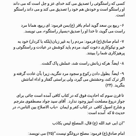
کسی که راستگوئی را تصدیق می کند خدای عز و جل است که می داند
او راستگو است و خودش هم خود را تصدیق می کند و می داند راستگو
است.
۶- ربیع بن سعد گوید امام باقر (ع)بمن فرمود: ای ربیع، همانا مرد
راست می گوید، تا خدا او را صدیق«بسیار راستگو»، می نویسد.
۷- امام صادق(ع) فرمود: مردم را به غیر زبان(بلکه با کردار) خود به
خیر و نیکوکاری دعوت کنید، مردم باید کوشش در عبادت و راستگوئی و
پرهیزکاری شما را ببینند.
۸- ایضاً: هرکه زبانش راست شد، عملش پاک گشت.
۹- ایضاً: بطول دادن رکوع و سجود مرد ننگرید، زیرا بآن عادت گرفته و
اگر ترک کند، وحشتش می گیرد، ولی براستی گفتار و اداء امانتش
بنگرید. (۲۴)
تا قرن سوم که احادیث فوق که در کتاب کافی آمده است جائی برای
جواز دروغ مصلحت آمیز وجود ندارد. آقای سید جواد مصطفوی مترجم
و شارح اصول کافی در کتاب کفر و ایمان «باب الاصلاح بین الناس»، در
حدیث ۵ که آمده است:
“ان ابی عبد الله (ع) قال، المصلح لیس بکاذب
امام صادق(ع) فرمود: مصلح دروغگو نیست.”(۲۵) می نویسد: