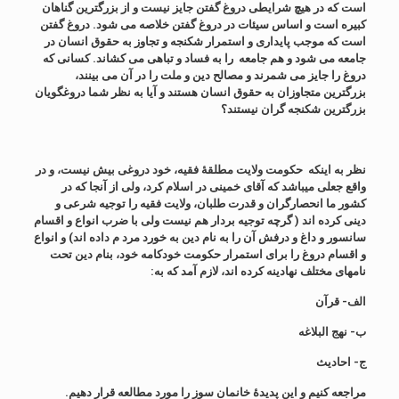
است که در هیچ شرایطی دروغ گفتن جایز نیست و از بزرگترین گناهان
کبیره است و اساس سیئات در دروغ گفتن خلاصه می شود. دروغ گفتن
است که موجب پایداری و استمرار شکنجه و تجاوز به حقوق انسان در
جامعه می شود و هم جامعه را به فساد و تباهی می کشاند. کسانی که
دروغ را جایز می شمرند و مصالح دین و ملت را در آن می بینند،
بزرگترین متجاوزان به حقوق انسان هستند و آیا به نظر شما دروغگویان
بزرگترین شکنجه گران نیستند؟
نظر به اینکه حکومت ولایت مطلقۀ فقیه، خود دروغی بیش نیست، و در
واقع جعلی میباشد که آقای خمینی در اسلام کرد، ولی از آنجا که در
کشور ما انحصارگران و قدرت طلبان، ولایت فقیه را توجیه شرعی و
دینی کرده اند ( گرچه توجیه بردار هم نیست ولی با ضرب انواع و اقسام
سانسور و داغ و درفش آن را به نام دین به خورد مرد م داده اند) و انواع
و اقسام دروغ را برای استمرار حکومت خودکامه خود، بنام دین تحت
نامهای مختلف نهادینه کرده اند، لازم آمد که به:
الف- قرآن
ب- نهج البلاغه
ج- احادیث
مراجعه کنیم و این پدیدۀ خانمان سوز را مورد مطالعه قرار دهیم.