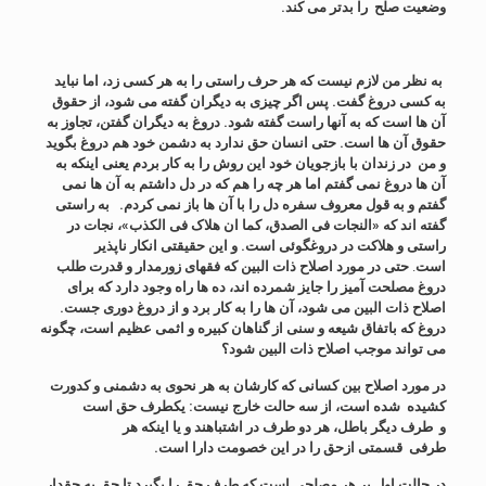
وضعیت صلح را بدتر می کند.
به نظر من لازم نیست که هر حرف راستی را به هر کسی زد، اما نباید
به کسی دروغ گفت. پس اگر چیزی به دیگران گفته می شود، از حقوق
آن ها است که به آنها راست گفته شود. دروغ به دیگران گفتن، تجاوز به
حقوق آن ها است. حتی انسان حق ندارد به دشمن خود هم دروغ بگوید
و من در زندان با بازجویان خود این روش را به کار بردم یعنی اینکه به
آن ها دروغ نمی گفتم اما هر چه را هم که در دل داشتم به آن ها نمی
گفتم و به قول معروف سفره دل را با آن ها باز نمی کردم. به راستی
گفته اند که «النجات فی الصدق، کما ان هلاک فی الکذب»، نجات در
راستی و هلاکت در دروغگوئی است. و این حقیقتی انکار ناپذیر
است
.
حتی در مورد اصلاح ذات البین که فقهای زورمدار و قدرت طلب
دروغ مصلحت آمیز را جایز شمرده اند، ده ها راه وجود دارد که برای
اصلاح ذات البین می شود، آن ها را به کار برد و از دروغ دوری جست.
دروغ که باتفاق شیعه و سنی از گناهان کبیره و اثمی عظیم است، چگونه
می تواند موجب اصلاح ذات البین شود؟
در مورد اصلاح بین کسانی که کارشان به هر نحوی به دشمنی و کدورت
کشیده شده است، از سه حالت خارج نیست: یکطرف حق است
و طرف دیگر باطل، هر دو طرف در اشتباهند و یا اینکه هر
طرفی قسمتی ازحق را در این خصومت دارا است.
در حالت اول بر هر مصلحی است که طرف حق را بگیرد تا حق به حقدار