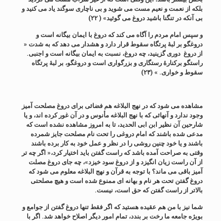
بلکه از نعمت و نعیم مست می شوید و بی ناچاری سوگند یاد می کنید و
بی آنکه در تنگنا باشید دروغ می گوئید» ( ۲۲)
و سپس امام مردم را آگاه می کند که دروغ با ایمان بیگانه است و
دروغگو بر لبۀ پرتگاه سقوط قرار دارد و هشدار می دهد که به شدت «
از دروغ دوری گزینید، چه دروغ، نسبت به ایمان بیگانه است و اجنبی.
راستگو برکنارۀ رستگاری و بزرگواری است و دروغگو، بر لبۀ پرتگاه
سقوط و خواری. » (۲۳)
مشاهده می شود که در نهج البلاغه هم فضائی برای دروغ مصلحت آمیز
وجود ندارد و آنهائی که با نهج البلاغه مأنوس و در آن غور کرده اند، و یا
شارحین آن نظیر ابن ابی الحدید، تا به امروز مشاهده نشده است که
مدعی شده باشند که امام دروغی را تحت نام مصلحت جایز شمرده
باشند و یا خود چنین روشی را در نظر و عمل خود به کار برده باشند
وقتی به صراحت آمده باشد که راست گفتن باید اختیار کرد،« اگر چه تر
از آن راست زیان انگیزد و از دروغ سود خیزد»، چه جای دروغ مصلت
آمیز باقی می ماند؟ با توجه به قرآن و نهج البلاغه معلوم می شود که
دروغ گفتن تحت هر نام و بهانه ای ممنوع شده است و هیچ مصلحتی
بالاتر از راست گفتن که حق است، نیست.
شما نیز با من هم عقیده هستید که اگر فقط تنها دروغ گفتن از جوامع و
بویژه جامعه ما رخت بر بندد، تمام امور دیگر اصلاح خواهد شد. اگر با