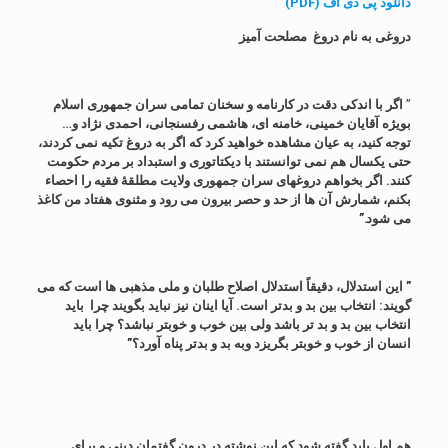
دانلود پی دی اف (PDF)
دروغی به نام دروغ مصلحت آمیز
”
اگر با اندکی دقت در کارنامه و سخنان تمامی سران جمهوری اسلام
بویژه آقایان خمینی، خامنه ای، هاشمی رفسنجانی، احمدی نژاد و…
توجه کنید، به عیان مشاهده خواهید کرد که اگر به دروغ تکیه نمی کردند،
حتی یکسال هم نمی توانستند با دیکتاتوری و استبداد بر مردم حکومت
کنند. اگر بخواهم دروغهای سران جمهوری ولایت مطلقۀ فقیه را احصاء
بکنم، شمارش آن ها از حد و حصر بیرون می رود و مثنوی هفتاد من کاغذ
می شود.”
” این استدلال، دقیقاً استدلال اصلاح طلبان و ملی مذهبی ها است که می
گویند: انتخاب بین بد و بدتر است. آیا اینان نیز نباید بگویند چرا باید
انتخاب بین بد و بد تر باشد ولی بین خوب و خوبتر نباشد؟ چرا باید
انسان از خوب و خوبتر بگریزد وبه بد و بدتر پناه آورد؟”
هم اول باید گفته شود که این نوشته در درون گفتمان دینی و برای