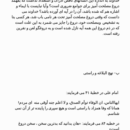
خداوند به اندازه این انسانهای ناقص ادراک و استعداد نداشت که بفهمد
دروغ مصلحت آمیز برای جوامع ضروری است؟ وآیا نبایست با ایماء و
اشاره هم که شده باشد، آن را در آیه ای آورده باشد؟ خداوند می
دانست که وقتی دروغ مصلحت آمیز تحت هر نامی باب شد، هر کسی بنا
به تشخیص ومصلحت خود، دروغ را جایز می شمرد به این علت است
که در ذم دروغ این همه آیه نازل شده است و به دروغگو لعن و نفرین
رفته است.
ب- نهج البلاغه و راستی
امام علی در خطبۀ ۴۱ می فرمایند:
ایهاالناس، ان الوفاء توأم الصدق، و لا اعلم جنه أوقی منه ای مردم!
همانا که وفا همزاد با راستی است و هیچ سپری را پاینده تر از آن نمی
شناسم.
در خطبه ۸۴ می فرمایند: «هان بدانید که بدترین سخن ، سخن دروغ
است»