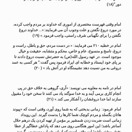
دور.”(۱۸)
امام وقتی فهرست مختصری از اموری که خداوند بر مردم واجب کرده،
در مورد دروغ نگفتن و علت وجوب آن می فرمایند:«… خداوند دروغ
نگفتن را برای نگهبانی شرف راستی، واجب فرمود.» (۱۹)
امام در خطبه ۲۱۰ می فرمایند: « در دست مردم، حق و باطل، راست و
دروغ، ناسخ و منسوخ، عام و خاص، محکم و متشابه، حقیقت و خیال
موجود است. در عهد رسول الله(ص) به حضرتش نسبت دروغ دادند تا
بر پای خود ایستاد و خطابه ای ایراد فرمود پس گفت:” هر کسی به عمد
دروغی به من نسبت دهد نشیمنگاه او در آتش باد » ( ۲۰)
امام در نامه به معاویه می نویسد: «آری، گروهی به خلاف حق در پی
انجام کاری برمی آیند و به خدا سوگند یاد می کنند تا سخن خود را مقبول
سازند اما خدا دروغشان را آشکار می کند.» (۲۱)
امام فرمود: زمانی بدبختی که به شما روی آورد، وقتی است که «پیوند
هاتان بگسلد و مردم کوچک شما کارها را بدست گیرند. این رویداد
زمانی است ضربت زدن شمشیر بر مؤمن از تهیه کردن یک درهم حلال
آسانتر باشد؛ این امور هنگامی روی می دهد که پاداش عطاگیر از عطا
بخش بیشتر باشد؛ این وقتی است که از غیر شراب مست می گردید