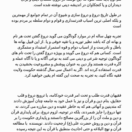
دینداران و یا کنجکاوان در اندیشه دینی نوشته شده است.
در طول تاریخ دروغ و دروغ سازی و شیوع آن در تمام جوامع از مهمترین
و بلکه اصلی ترین اسباب قدرتمداری و قوام و دوام سلطه بر مردم بوده
است
تجربه چهل ساله ام در موارد گوناگون می گوید دروغ گفتن تحت هر نام
و بهانه ای که باشد نظیر توریه و یا تقیه خوفی و یا..از این قبیل بهانه ها
باطل و نادرست و از اسباب دوام و قوه استمرار استبداد و ستمگری
است. کسانی هم که دروغ می گویند و بویژه دروغ گفتن را تحت نام های
گوناگون توجیه شرعی و دینی می کنند به نوعی آگانه و یا نا آگاه عمله و
اَکَره قدرت هستند واز دین به عنوان پوشش و مشروعیت بخشیدن به
قدرت استفاده کرده اند. اگر به اعمال سی سال گذشته حکومت ولایت
فقیه نگاه کنید، به تجربه به صحت این گفته ام یقین خواهید کرد.
فقیهان قدرت طلب و تحت امر قدرت خودکامه، با ترویج دروغ و قلب
حقایق، بنام دین و قرآن و نیز با عمل خود به جامعه چنان آموزش دادند
که متدینین و آنهائی هم که به خاطر عقیده و دین مبارزه می کردند، نه
تنها دروغ را جایز شمردند، بلکه در توجیه، لزوم دروغ، برای پایداری قرآن
و دین و ملت آن را از بزرگترین مصالح دانستند و پایداری حکومت را بر
قرآن و دین و روش حضرت علی(ع) ارجحیت دادند. نویسنده با مطالعه
قرآن و نهج البلاغه و حتی احادیث منطبق با قرآن به این نتیجه رسیده