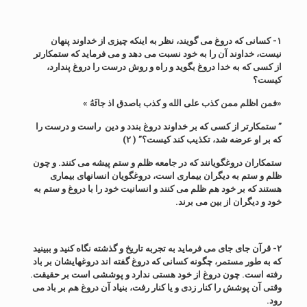
۱- کسانی که دروغ می گویند، نظر به اینکه چیزی از خداوند پنهان
نیست، خداوند آن را به خود نسبت می دهد و می فرماید که ستمکارتر
از کسی که به خدا دروغ بگوید و راه و روش درست را دروغ پندارد،
کیست؟
«فمن اظلم ممن کذب علی الله و کذب باصدق اذ جائَهُ »
” ستمکارتر از کسی که بر خداوند دروغ بندد و دین راست و درست را
که بر او عرضه شد، تکذیب کند کیست؟” ( ۲)
ستمکاران دروغگویانند که در جامعه ظلم و ستم پیشه می کنند. و چون
ظلم و ستم به دیگران بیماری است، دروغگویان انسانهای بیماری
هستند که بر خود هم ظلم می کنند و انسانیت خود را با دروغ و ستم به
خود و دیگران از بین می برند.
۲- قرآن جای جای می فرماید به تجربه تاریخ و گذشته نگاه کنید و ببینید
که به طور مستمر، چگونه کسانی که دروغ گفته اند دروغهایشان بر باد
رفته است. چون دروغ از خود هستی ندارد و پوششی است بر حقیقت.
وقتی آن پوشش را کنار زدی و یا کنار رفت، بنیاد آن دروغ هم بر باد می
رود.