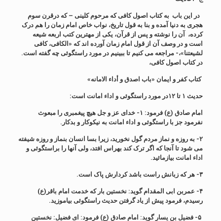
در این باب به کتاب اصول کافی که مرحوم کلینی – که درقرن سوم
هجری به دنیا آمده و بنا به قول تاریخ، نواب خاص امام زمان را هم درک
کرده، آن را نوشته و پس از قرآن، یکی از مهترین کتب اربعه شیعه
است و در وصف آن از قول امام زمان آورده اند که «الکافی، کافی
لشیعتنا»،- مراجعه می کنیم تا ببینیم در مورد راستگوئی چه گفته است.
در کتاب اصول کافی،
کتاب کفر و ایمان «باب اصدق و أداء الامانه»
حدیث ۱ تا ۱۲در مورد راستگوئی و اداء امانت است:
امام صادق (ع) فرمود: ۱- خدای عز و جل هیچ پیغمبری را مبعوث
نفرمود جز با راستگوئی و اداء امانت به نیکوکار و بدکار.
۲- به روزه و نماز مردم گول نخورید، زیرا بسا انسان بنماز و روزه شیفته
می شود تا آنجا که اگر ترک کند بهراس افتد، ولی آنها را براستگوئی و
اداء امانت بیازمائید.
۳- هر که زبانش راست باشد کردارش پاک است.
۴- عمربن ابی المقدام گوید: نخستین بار که خدمت امام باقر(ع)
رسیدم، فرمود پیش از یاد گرفتن حدیث راستگوئی بیاموزید.
۵- فضیل بن یسار گوید: امام صادق (ع) فرمود: ای فضیل: نخستین