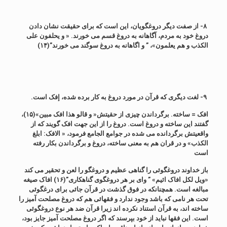
۸- از صفت دیگر دروغگویان، این است که برای حقیقت نشان دادن
دروغ خود به مردم، آگاهانه به دروغ قسم می خورند. « و یحلفون علی
الکذب و هم یعلمون»، ” و اگاهانه به دروغ سوگند می خورند”(۱۴)
۹- لغت دیگری که قرآن در مورد دروغ به کار برده شده، إفک است.
افک = ساخته. برگرداندن چیزی از حقیتش« و قالو هذا افک مبین»(۱۵)،
گفتند این ساخته و دروغ است. دروغ را از این جهت افک گویند که از
واقعیتش برگردانده می شده در جوامع الجامع فرمود، « الافک: ابلغ
الکذب» و در قران هم به معنی ساخته، دروغ و برگرداندن بکار رفته
است
باز خداوند دروغگوئی را گناهی عظیم و دروغگو را لعن و تحقیر می کند
«ویل لکل افاک اثیم» ” وای بر هر دروغگوی گناهکاری”(۱۶) افاک صیغه
مبالغه است. همچنانکه در فوق گذشت در قرآن جائی برای درغگوئی
تحت هر نامی که باشد وجود ندارد و فقهائی هم که دروغ مصلحت آمیز را
ساخته اند، به قرآن استناد نکرده اند زیرا قرآن ضد هر نوع دروغگوئی
است. این فقها نباید از خود بپرسند که اگر دروغ مصلحت آمیز جایز بود،