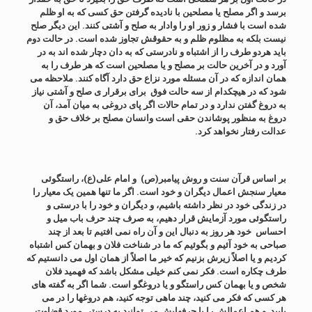
برسد و اگر مصلح یا مصلحین با نادیده گرفتن حق کسی که به او ظلم
شده است با فشار و زور او را وادار به صلح و آشتی کنند. این دیگر صلح
نیست بلکه به مظلوم ظلم و به حقوقش تجاوز شده است. در حالت دوم
باید هردو طرف را از اشتباه و نادرستی که به دان دچار شده اند به در
آورد و در آخرین حالت بر مصلح و یا مصلحین است که هر طرف را به
همان اندازه که در آن مسئله مورد نزاع حق دارد آگاه کنند. ملاحظه می
شود که در هیچکدام از سه حالت فوق برای برقرار ی صلح و آشتی نیاز
به دروغ گفتن ندارد و در تمام حالات اگر پای دروغی به میان آمد، آن
دروغ به منظور پوشاندن حقی است وانسان مصلح بر خلاف حق و
عدالت رفتار نخواهد کرد.
بر اساس قرآن سنت و روش پیامبر(ص) و امام علی(ع)، راستگوئی
معیار سنجش اعمال دیگران و خود است. اگر ما تنها همین یک معیار را
در زندگی خود در نظر داشته باشیم، و دیگران و خود را با درستی و
راستگوئی مورد آزمایش قرار دهیم، به صرف چند حرف باب میل و
احساس خود هر روز به دنبال این و آن راه نمی افتیم تا بعد از چند
صباحی به خود آئیم و بگوئیم که ما در شناخت فلان و بهمان کس اشتباه
کردیم و یا اصلاً زیرش بزنیم که خیر ما اصلاً از همان اول می دانستیم که
طرف چکاره است. فکر نمی کنم خیلی مشکل باشد که فهمید فلان
شخص و یا بهمان کس راستگو و یا دروغگو است. شما اگر به گفته های
هر کسی که فکر می کنید، چند ماهی توجه کنید، هم دروغها را در می
یابید و هم اعمالش را با حرفهایش می توانید به درستی مورد قضاوت