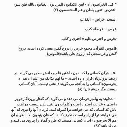
” قتل الخراصون ای- لعن الکذابون المرتابون الظانون بالله ظن سوء
التخرص اتقول باظن و هم المقتسمون (۷)
المنجد: خراص = الکذاب
خرص – خرصا= کذب.
تخرص و اخترص علیه = افتری و کذب
قاموس القرآن: مجمع خرص را دروغ گفتن معنی کرده است. دروغ
گفتن و هر سخنی که از روی ظن باشد(قاموس)
۵ – قرآن کسانی را که بدون داشتن علم و دانش سخن می گویند، در
ردیف دروغزنان قرار داده است: « ما لهم بذالک من علم ان هم الا
یخرصون» کسانی را به آنچه می گویند دانشی نیست، آنان کسانی
نیستند مگر دروغزنان” (۸)
– خداوند به پیامبر فرمان می دهد و می گوید: که گفتار پروردگار تو بر
راستی و عدالت استوار است و کلمات وی تغییر پذیر نیست مواظب
باش که کسانی که می خواهند ترا گمراه کنند، فرمان آنها را نبری که آنها
می خواهند ترا از راه راست منحرف کنند، که «ان یتبعون الا الظن و ان
هم الا یخرصون» اینان کسانی هستند که ظن و گمان را پیروی می کنند و
دروغزنانند.”(۹)