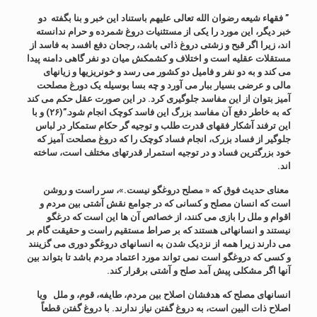
” فقهاء شیعه رضوان الله تعالی علیهم باستناد این خبر و بنا بگفته دو
خبر دیگر، این مورد را یکی از مستثنیات دروغ شمرده و حرام ندانسته
اند، زیرا اگر قبح و زشتی دروغ ذاتی باشد، رجحان دفع افسد به فاسد از
مستقلات عقلیه است و اختلاف و کشمکش میان دو نفر گاهی دامنه پیدا
می کند و به دو نفر و فامیل دو کشور می رسد و خونریزیها و زیانهای
مالی و عرضی بسیار ببار می آورد و چه بسا بوسیله یک دورغ مصلحت
آمیز بتوان از این مفاسد جلوگیری کرد. در این صورت عقل حکم می کند
که به خاطر دفع آن مفاسد بزرگ این فاسد کوچک انجام شود.”(۲۶) و با
این ترفند آشکار فقهای قدرت طلب و توجیه گر حکام ستمکار در لباس
جلوگیر از فساد بزرک، انجام فساد کوچک را که دروغ مصلحت آمیز که
خود بزرگترین فساد و در توجیه استمرار قدرتهای مختلف است، ساخته
اند.
معنای حدیث فوق که « مصلح دروغگو نیست.»، سر راست و روشن
است که انسان مصلح و کسانی که در جوامع نقش آشتی بین مردم و
اقوام و ملل را بازی می کنند، از خصائص آن ها این است که درغگو
نیستند و انسانهائی هستند که بر صراط مستقیم راست و حقیقت گام بر
می دارند زیرا همه از نزدیک شدن به انسانهای دروغگو دوری می گزینند
و کسی که دروغگو است نمی تواند مورد اعتماد مردم باشد تا بتواند بین
آنها اگر مشکلی پیش آمد صلح و آشتی برقرار کند.
انسانهای مصلح که هدفشان اصلاح بین مردم، طایفه، قوم، و ملل ویا
اصلاح ذات البین است، به دروغ گفتن نیاز ندارند. با دروغ گفتن قطعاً