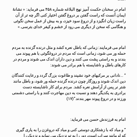
امام در سخنان حکمت آمیز نهج البلاغه شماره ۴۵۸ می فرماید: « نشانۀ
ایمان آنست که راست گفتن بر دروغ گفتن اختیار کنی اگر چه تر از آن
راست زیان انگیزد و از دروغ سود خیزد، و به بیش از عمل سخن نگوئی
و هنگامی که سخن از دیگری می رود از خشم و کیفر خدای بترسی.»
امام می فرمایند: زمانی که باطل نعره کشد و مثل درنده گزنده به مردم
حمله ور می شود، زمانی است که مردم در دروغگوئی با هم پیوند می
بندند و به راستی پشت می کنند و دین داران اندک می شوند و مردم در
کارهای باطل و ناشایسته با هم برادر می شوند:
” …نادانی بر مرکبهای خود نشیند و طاغوت بزرگ گردد و رعایت کنندگان
دین اندک شوند و روزگار چون درنده گزنده حمله ور شود، و باطل مانند
شتر نر پس از آرامش نعره کشد. مردم برای کار ناشایسته دست
برادری به یکدیگر دهند و نسبت به دین مهاجرت کنند و با راستی دشمنی
ورزند و در دروغ پیوند مهر بندند.”(۱۷)
امام به فرزندش حسن می فرماید:
” و مباد که با زشتکاری دوستی کنی و مباد که دروغزن را به یاری گیری
که او مانند سراب است، دور را به تو نزدیک می نماید و نزدیک را