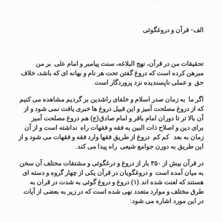
الف- قرآن و دروغگوئی
تحقیقات من در قرآن، نهج البلاغه، سنت پیامبر و امام علی بر من
مبرهن کرده است که دروغ گفتن تحت هر نام و بهانه ای که باشد، خلاف
حق و عملی ناپسندیده نزد پروردگار است.
اگر ما به زمان صدر اسلام و خلفای راشدین بر گردیم مشاهده می کنیم
که از دروغ مصلحت آمیز و این قبیل دروغ ها
خبری یافت نمی شود و از
آن بالا تر تا دوران امام باقر و امام صادق(ع) هم دروغ مصلحت آمیز
برای دین و اصلاح ذات البین به فقه و فقهات راه نداشته است و از آن
زمان به بعد کم کم دروغ از طریق فقها وارد فقه و فقهات می شود و از
این طریق به دورن جوامع شیعی راه پیدا می کند.
در قرآن بیش از ۳۵۰ بار از دروغ و درغگوئی و مشتقات مختلف آن سخن
به میان آمده است و دروغگویان در قرآن یکی از چهار گروه و دسته ای
هستند که لعنت شده اند.(۱) دروغ و دروغ گوئی به شدت در قران به
طرق مختلف و موارد متعدد نهی شده است که در زیر به بعضی از آیات
در این مورد اشاره می شود: