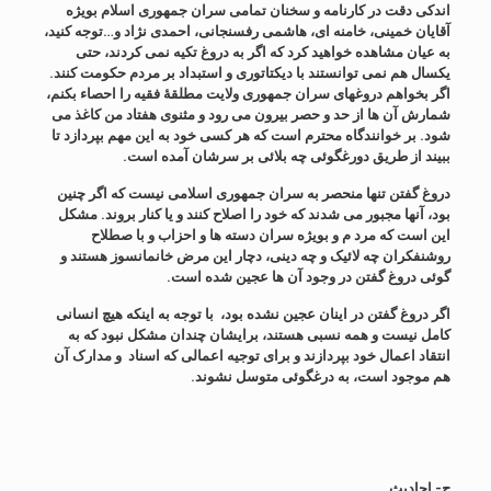
اندکی دقت در کارنامه و سخنان تمامی سران جمهوری اسلام بویژه
آقایان خمینی، خامنه ای، هاشمی رفسنجانی، احمدی نژاد و…توجه کنید،
به عیان مشاهده خواهید کرد که اگر به دروغ تکیه نمی کردند، حتی
یکسال هم نمی توانستند با دیکتاتوری و استبداد بر مردم حکومت کنند.
اگر بخواهم دروغهای سران جمهوری ولایت مطلقۀ فقیه را احصاء بکنم،
شمارش آن ها از حد و حصر بیرون می رود و مثنوی هفتاد من کاغذ می
شود. بر خوانندگاه محترم است که هر کسی خود به این مهم بپردازد تا
ببیند از طریق دورغگوئی چه بلائی بر سرشان آمده است.
دروغ گفتن تنها منحصر به سران جمهوری اسلامی نیست که اگر چنین
بود، آنها مجبور می شدند که خود را اصلاح کنند و یا کنار بروند. مشکل
این است که مرد م و بویژه سران دسته ها و احزاب و با صطلاح
روشنفکران چه لائیک و چه دینی، دچار این مرض خانمانسوز هستند و
گوئی دروغ گفتن در وجود آن ها عجین شده است.
اگر دروغ گفتن در اینان عجین نشده بود، با توجه به اینکه هیچ انسانی
کامل نیست و همه نسبی هستند، برایشان چندان مشکل نبود که به
انتقاد اعمال خود بپردازند و برای توجیه اعمالی که اسناد و مدارک آن
هم موجود است، به درغگوئی متوسل نشوند.
ج- احادیث