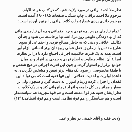
نظر ملا احمد نراقی در مورد ولایت فقیه که در کتاب عوائد الایام،
مرحوم ملا احمد نراقی، چاپ سنگی، صفحات ۱۸۵-۱۹۰،آمده است،
مرحوم حائری یزدی عصارۀ و لب کلام نراقی را چنین آورده است:
” تمام نیازهای مردم ، چه فردی و چه اجتماعی و چه آن نیازمندی هائی
که از نهاد زندگی طبیعی روز مرۀ انسانها برخاسته می شود و چه آن
تکالیف اخلاقی و دینی که به خاطر مصالح فردی و اجتماعی از سوی
شارع مقدس یا از طریق عقل عملی و وجدان برتر انسانی الزام آور
است، همه به یک قدرت حاکمیت اجرائی احتیاج دارد تا در اثر نظارت
آمرانۀ آن، نظام مطلوب و اصلح فردی و جمعی در افراد و در میان
جوامع برقرار و استوار گردد. و چون این قدرت اجرائی در هیچ شخص و
یا طبقۀ مخصوصی از سوی یک مقام برتر تعیین و مشخص نگردیده، به
قاعدۀ اولویت و احقیت عقلانی…این تنها فقیه است که می تواند این
فقدان را جبران کرده و زمام امور را به دست گیرد و همچون ولی بر
صغار و مجانین بر کل جامعه و افراد فرمانروائی کند و در یک کلام، به
نظر ایشان فقیه هم قوۀ مقننه است و هم قوۀ مجریه؛ هم سیاستمدار
است و هم سیاستگزار، هم قوۀ نظامی است و هم قوۀ انتظامی! “(۱)
ولایت فقیه و آقای خمینی در نظر و عمل