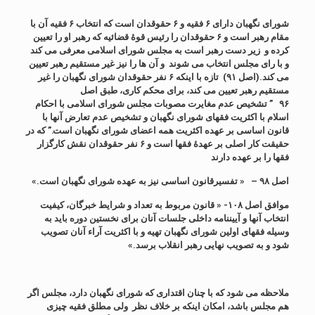
شورای نگهبان دارای ۶ فقیه و ۶ حقوقدان است که انتخاب ۶ فقیه آن با
مقام رهبر است و ۶ حقوقدان را رئیس قوۀ قضائیه که رهبر او را تعیین
کرده و زیر دست رهبر است به مجلس شورای اسلامی معرفی می کند
و با رای مجلس انتخاب می شوند و آن ها را نیز غیر مستقیم رهبر تعیین
می کند.(اصل ۹۱) تازه با اینکه ۶ نفر حقوقدان شورای نگهبان را غیر
مستقیم رهبر تعیین می کند، برای محکم کاری، طبق اصل
۹۶
”
تشخیص عدم مغایرت مصوبات مجلس شورای اسلامی با احکام
اسلام با اکثریت فقهای شورای نگهبان و تشخیص عدم تعارض آنها با
قانون اساسی بر عهده اکثریت همه اعضای شورای نگهبان ا
ست.” که در
حقیقت کار اصلی بر عهدۀ فقها است و ۶ نفر حقوقدان نقش کارگزار
فقها را بر عهده دارند
اصل ۹۸ –
« تفسیر
قانون اساسی
نیز
به عهده شورای نگهبان است
.»
موافق اصل ۱۰۸- « قانون
مربوط به تعداد و شرایط خبرگان، کیفیت
انتخاب آنها و آیین‏نامه داخلی جلسات آنان برای نخستین دوره باید به
وسیله فقهای اولین شورای نگهبان تهیه و با اکثریت آراء آنان تصویب
شود و به تصویب نهایی رهبر انقلاب برسد.
»
ملاحظه می شود که با چنان اقتداری که شورای نگهبان دارد، مجلس اگر
هم مجلس باشد، امکان اینکه بر خلاف نظر ولی مطلق فقیه چیزی