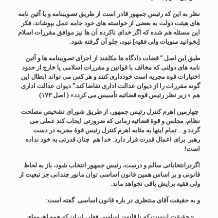
نظر به این که رئیس جمهور قادر است از طریق تصویبنامه و یا آئین نامه
های هیئت دولت به بعضی از خواسته های خود جامه عمل بپوشاند، فکر
این مسئله هم شده که اگر خدای ناکرده آن ها نیز موافق مقررات اسلام
[بخوانید منویات ولی فقیه] نبود، جلو آن گرفته شود.
طبق این اصل ” قضات دادگاه ها مکلفند از اجرای تصویبنامه ها و آئین
نامه های دولتی که مخالف با قوانین و مقررات اسلامی یا خارج از حدود
اختیارات قوه مجریه است خودداری کنند و هر کس می تواند ابطال این
گونه مقررات را از دیوان عدالت اداری تقاضا کند.” دیوان عدالت اداری
هم « زیر نظر رئیس قوه قضائیه تأسیس می کردد» ( اصل ۱۷۳)
چهارمین اهرم کنترل رئیس جمهور، از طریق شورای تشخیص مصلحت
نظام، مجلس و قوۀ قضائیه زمانی که ضرورتی ایجاب کند عملی می
گردد و….تمام اینها به مثابه اهرم کنترل رئیس قوۀ مجریه در دست
رهبر برای اعمال قدرت قرار دارد. خدا هم چنان قدرتی به خود نداده
است!
اگردرانتخاباتی سالم و درست، رئیس جمهور انتخاب شود، باز به لحاظ
قانونی و بر اساس همین قانون اساسی توان مانور چندانی جز تبعیت از
ولی فقیه برایش باقی نخواهد ماند.
و به حقیقت آقای منتظری
در باره قانون اساسی
گفته است:
«
حقیقت اینست که با قانون اساسی فعلی ایران که همه اهرمهای