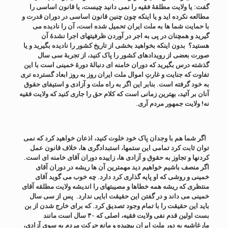
گفت: یا ولایت مطلقۀ فقیه را نمی دانید چیست، یا قانون اساسی را
مطالعه نکرده اید و یا اینکه چون چنین قانون اساسی در دوران قدرت و
با حمایت شما ها به ملت ایران تحمیل شده است، آن را نادیده می
گیرید و همچنان در پی به اجر در آوردن ظرفیتهای اجرا نشدۀ آن
هستید؟ بدون اینکه بخواهید بخشی از تاریخ کشور را نادیده بگیرید و یا
صورت بعضی از رویدادهای کشور را پاک کنید، از تجربۀ سی سال
گذشته درس بگیرید که دوران خامنه ای دنبالۀ دورۀ خمینی است با این
تفاوت که جنایت و غارتِ اموال ملت ایران روز به روز ابعاد گسترده تری
به خود گرفته است. بنابر این اگر به راه ملت و آزادی و استیفای حقوق
آنان بر آئید، بهترین زمانی است که کلام حق را جاری کنید که ولایت فقیه
نه! ولایت جمهور مردم آری.
اگر شما هم با وجدان پاک خود خلوت کنید، اذعان خواهید کرد که نمی
توان ثابت کرد تمامی این ستمها، استبدادگری ها، خلاف قانون عمل
کردنها و تجاوز به حقوق و آزادی ها، زاییده دوران آقای خامنه ای است.
اگر منصف باشیم خواهیم دید مهمترین آن ها ریشه در دوران آقای
خمینی و روشی که او پایه گذاری کرد دارد. چه خوب می گوید آقای
منتظری که ریشه همه خطاها و مصیبتهای را اندیشه ولایت مطلقه آقای
خمینی می داند و در گفتن این حقیقت ابایی ندارد. پس از سی سال
باید این حقیقت را با تمام وجود تصدیق کرد. که برای خارج شدن از بن
بست اولین قدم نفی ولایت فقیه، اصلی که ۳۰ سال است مانند
مارغاشیه به دور ملت ایران پیچیده و مانع حرکت مردم به سوی آزادی،