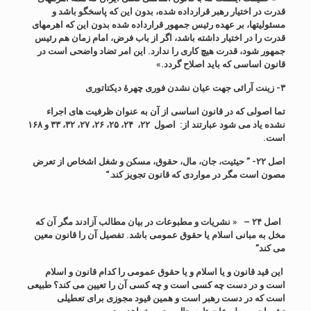
قدرت در اختیار رهبر قرارداده شده، بدون این که پاسخگو باشد و
مسئولیتها، بر عهده رئیس جمهور قرارداده شده بدون این که اهرمهای
قدرت را در اختیار داشته باشد، اگر از باب فرض، امام زمان هم رئیس
جمهور شود، قدرت هیچ کاری را ندارد. این امر تضاد واضحی است در
قانون اساسی که باید اصلاح گردد.»
۳- زینت آرائی جهت عیان نشدن فوری چهرۀ دیکتاتوری
تما اصولی که در قانون اساسی از آن به عنوان ظرفیت های اجراء
نشده یاد می شود عبارتند از: اصول ۲۲، ۲۴، ۲۵، ۲۶، ۲۷، ۳۲، ۳۳ و ۱۶۸
است.
اصل
۲۲-
”
حیثیت، جان، مال، حقوق، مسکن و شغل اشخاص از تعرض
مصون است مگر در مواردی که قانون تجویز کند
.
“
اصل ۲۴ –
« نشریات
و مطبوعات در بیان مطالب آزادند مگر آن که
مخل به مبانی اسلام یا حقوق عمومی باشد
. تفصیل آن را قانون معین
می کند”
این قید قانون و یا اسلام و یا حقوق عمومی را کدام قانون و اسلام
است و در دست چه کسی است و چه کسی آن را تعیین می کند؟ طبیعی
است که در دست رهبر است و همین قیود
مجوزی برای تعطیلی