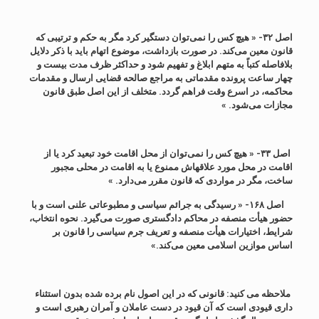
اصل ۳۲- « هیچ
‌کس را نمی‌توان دستگیر کرد مگر به حکم و ترتیبی که
قانون معین می‌کند. در صورت بازداشت، موضوع اتهام باید با ذکر دلایل
بلافاصله کتباً به متهم ابلاغ و تفهیم شود و حداکثر ظرف مدت بیست و
چهار ساعت پرونده مقدماتی به مراجع صالحه قضایی ارسال و مقدمات
محاکمه، در اسرع وقت فراهم گردد. متخلف از این اصل طبق قانون
مجازات می‌شود
.
»
اصل ۳۳- « هیچ
کس را نمی‌توان از محل اقامت خود تبعید کرد یا از
اقامت در محل مورد علاقه‏اش ممنوع یا به اقامت در محلی مجبور
ساخت، مگر در مواردی که قانون مقرر می‌دارد
.
»
اصل ۱۶۸- « رسیدگی
به جرائم سیاسی و مطبوعاتی علنی است و با
حضور هیأت منصفه در محاکم دادگستری صورت می‌گیرد. نحوه انتخاب،
شرایط، اختیارات هیأت منصفه و تعریف جرم سیاسی را قانون بر
اساس موازین اسلامی معین می‌کند
.
»
ملاحظه می کنید: قانونی که در این اصول نام برده شده بدون استثناء
داری قیودی است که آن قیود در دست عاملان و آمران رهبری است و