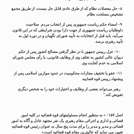
۸-
حل معضلات نظام که از طرق عادی قابل حل نیست، از طریق مجمع
تشخیص مصلحت نظام
.
۹-
امضاء حکم ریاست جمهوری پس از انتخاب مردم. صلاحیت
داوطلبان ریاست جمهوری از جهت دارا بودن شرایطی که در این قانون
می‌آید، باید قبل از انتخابات به تأیید شورای نگهبان و در دوره اول به
تأیید رهبری برسد
.
۱۰-
عزل رییس جمهور با در نظر گرفتن مصالح کشور پس از حکم
دیوان عالی کشور به تخلف وی از وظایف قانونی، یا رأی مجلس شورای
اسلامی به عدم کفایت وی
.
۱۱-
عفو یا تخفیف مجازات محکومیت در حدود موازین اسلامی پس از
پیشنهاد رییس قوه قضاییه
.
رهبر می‌تواند بعضی از وظایف و اختیارات خود را به شخص دیگری
تفویض کند
.
“
اصل ۱۵۷- « به منظور انجام مسئولیتهای قوه قضائیه در کلیه امور
قضائی و اداری و اجرائی مقام رهبری یک نفر مجتهد عادل و آگاه به امور
قضائی و مدیر و مدبر را برای مدت پنج سال به عنوان رئیس قوه قضائیه
تعیین می نماید که عالیترین مقام قوه قضائیه است».