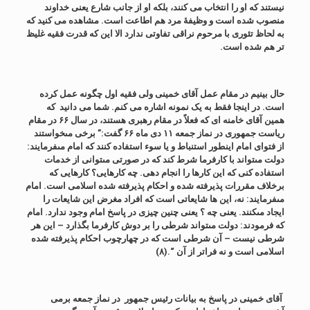
نیستند که او را انتخاب می کنند، بلکه او از جانب شارع یعنی خداوند
منصوب شده است و وظیفۀ مرد هم اطاعت است. مشاهده می کنید که
به لحاظ تئوری با مرحوم نراقی تفاوتی ندارد الا این که قدرت فقیه غلیظ
تر هم شده است.
حال بینیم در مقام عمل آقای خمینی ولی فقیه اول چگونه عمل کرده
است. در اینجا فقط به یک نمونه اشاره می کنم. شما می دانید که
همین آقای خامنه ای که فعلاً در مقام رهبری هستند، در سال ۶۶ در مقام
ریاست جمهوری در نماز جمعه ۱۱ دی ماه ۶۶ گفت:”
برخى مى‏خواستند
از فتواى امام اینطور استنباط و یا سوء استفاده کنند که امام مى‏فرمایند:
دولت مى‏تواند با کارفرما شرط کند که در صورتى مى‏توانى از خدمات
استفاده کنى که این کارها را انجام دهى. چه کارهایى؟ کارهایى که
برخلاف مقررات پذیرفته شده و احکام پذیرفته شده اسلامى است. امام
مى‏فرمایند: نه، این ها شایعاتى است که افراد مغرض این شایعات را
ایجاد مى‏کنند. یعنى چه ؟ یعنى چنین چیزى در پاسخ امام وجود ندارد. امام
که فرمودند: دولت مى‏تواند شرطى را بر دوش کارفرما بگذارد – این هر
شرطى نیست – آن شرطى است که در چهارچوب احکام پذیرفته شده
اسلامى است و نه فراتر از آن “.
(۸)
آقاى خمینى در پاسخ به
بیانات
رئیس
جمهور
در نماز جمعه
برمی