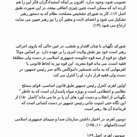
تصویب شود، وجود ندارد. افزون بر اینکه استبدادگران فکر این را هم
کرده اند که ممکن است چنین چیزی اتفاقی بیفتد، در این صورت طبق
اصل ۱۱۲، کار به شورای تشخیص مصلحت نظام که به دستور رهبر
تشکیل می شود و اعضای ثابت و متغیر آن را نیز رهبر تعیین می نماید،
ارجاع می شود.(۱۴)
شورای نگهبان با چنان اقتدار و نقشی، در عین حالی که بازوی اجرائی
رهبر است خود نیز نقش ولایت امری را بر عهده دارد. بر اساس موادّ
فوق، دو قوه از سه قوه حکومت جمهوری اسلامی در دست ولی مطلقۀ
فقیه است، می ماند قوۀ مجریه. این قوه نیز به لحاظ قانونی با
اهرمهایی که به مانند شمشیر داموکلس بالای سر رئیس جمهور، در
دست ولی فقیه قرار دارد، او را کنترل می کند:
اولین اهرم، کنترل رئیس جمهور طبق قانون اساسی، قوای مسلح
نظامی و انتظامی است و بویژه سپاه پاسداران است که به خاطر ”
نگهبانی از انقلاب و دست آورد های آن پا بر جا می ماند”(اصل ۱۵۰) از
این نگاه حتی امنیت جانی رئیس جمهور در دست کسانی است که
فرماندۀ آن ها، رهبر است.
دومین اهرم، در اختیار داشتن سازمان صدا و سیمای جمهوری اسلامی
است(اصلهای ۱۱۰، ۱۷۵)
سومین اهرم: اصل ۱۶۹