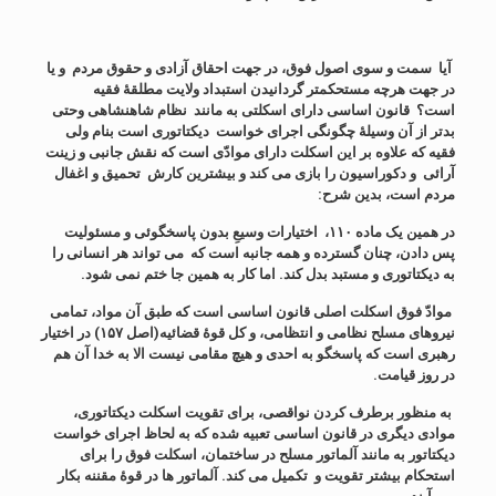
آیا سمت و سوی اصول فوق، در جهت احقاق آزادی و حقوق مردم و یا
در جهت هرچه مستحکمتر گردانیدن استبداد ولایت مطلقۀ فقیه
است؟ قانون اساسی دارای اسکلتی به مانند نظام شاهنشاهی وحتی
بدتر از آن وسیلۀ چگونگی اجرای خواست دیکتاتوری است بنام ولی
فقیه که علاوه بر این اسکلت دارای موادّی است که نقش جانبی و زینت
آرائی و دکوراسیون را بازی می کند و بیشترین کارش تحمیق و اغفال
مردم است، بدین شرح:
در همین یک ماده ۱۱۰، اختیارات وسیعِ بدون پاسخگوئی و مسئولیت
پس دادن، چنان گسترده و همه جانبه است که می تواند هر انسانی را
به دیکتاتوری و مستبد بدل کند. اما کار به همین جا ختم نمی شود.
موادّ فوق اسکلت اصلی قانون اساسی است که طبق آن مواد، تمامی
نیروهای مسلح نظامی و انتظامی، و کل قوۀ قضائیه(اصل ۱۵۷) در اختیار
رهبری است که پاسخگو به احدی و هیچ مقامی نیست الا به خدا آن هم
در روز قیامت.
به منظور برطرف کردن نواقصی، برای تقویت اسکلت دیکتاتوری،
موادی دیگری در قانون اساسی تعبیه شده که به لحاظ اجرای خواست
دیکتاتور به مانند آلماتور مسلح در ساختمان، اسکلت فوق را برای
استحکام بیشتر تقویت و تکمیل می کند. آلماتور ها در قوۀ مقننه بکار