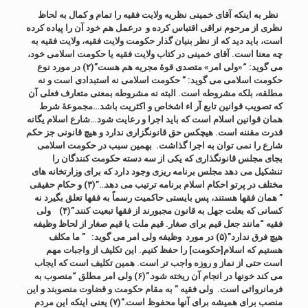
نظر به اینکه آقای خمینی نظریه ولایت فقیه را تمام و کمال به لحاظ
نظری از مرحوم نراقی اقتباس کرده و درعمل هم خود آن را پیاده کرده
است، باید دید که از نظر بنیان گذار حکومت ولایت فقیه، ولایت فقیه به
چه معنا است. آقای خمینی در کتاب ولایت فقیه یا حکومت اسلامی خود،
می گوید: “«ولی امر» متصدی قوۀ مجریه هم هست”(۲) در مورد نوع
حکومت اسلامی می گوید: ” حکومت اسلامی نه استبدادی است و نه
مطلقه، بلکه مشروطه است. البته نه مشروطه بمعنی متعارف فعلی آن
که تصویب قوانین تابع آر اء اشخاص و اکثریت باشد…مجموعۀ شرط
همان قوانین اسلام است که باید اجرا و رعایت شود…شارع اسلام یگانه
قدرت مقننه است. هیچکس حق قانونگزاری ندارد و هیچ قانونی جز حکم
شارع را نمی توان به اجرا گذاشت. بهمین سبب در حکومت اسلامی
بجای مجلس قانونگذاری که یکی از سه دسته حکومت کنندگان را
تنشکیل می دهد مجلس برنامه ریزی وجود دارد که برای وزارتخانه های
مختلف در پرتو احکام اسلام برنامه ترتیب می دهد…”(۳) و حکام حقیقی
” همان فقها هستند، پس بایستی حاکمیت رسماً به فقها تعلق بگیرد نه
کسانی که بعلت جهل به قانون مجبورند از فقها تبعیت کنند.”(۴)
ولی
فقیه “مانند جعل قیم برای صغار. قیم ملت یا قیم صغار از لحاظ وظیفه
هیچ فرق ندارد”(۵) در مورد وظیفه ولی امر می گوید: ” ما مکلف
هستیم که اسلام[حکومت] را حفظ کنیم. این تکلیف از واجبات مهم
است حتی از نماز و روزه واجب تر است. همین تکلیف است که ایجاب
می کند خونها در انجام آن ریخته شود.”(۶) ولی امر مطلق “منصوب به
فرمانروائی است. ولی فقیه ” به مقام حکومت و قضاوت منصوبند و این
منصب برای همیشه برای آنها محفوظ است.”(۷) یعنی اینکه این مردم