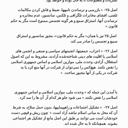
نشریات و مطبوعات تا به حال بوده و خواهد بود.
اصل ۲۵- « بازرسی
و نرساندن نامه‏ها، ضبط و فاش کردن مکالمات
تلفنی، افشای مخابرات تلگرافی و تلکس، سانسور، عدم مخابره و
نرساندن آنها، استراق سمع و هر گونه تجسس ممنوع است مگر به حکم
قانون
.»
اصل ۲۵ نیز با همان«
مگر به حکم قانون
»، مجوز سانسور و استراق
سمع و تجسس را صادر می کند.
اصل ۲۶- « احزاب
، جمعیت‏ها، انجمن‏های سیاسی و صنفی و انجمن های
اسلامی یا اقلیت های دینی شناخته‌شده آزادند، مشروط به این که اصول
استقلال، آزادی، وحدت ملی، موازین اسلامی و اس
ا
س جمهوری اسلامی
را نقض نکنند. هیچ‌کس را نمی‌توان از شرکت در آنها منع کرد یا به
شرکت در یکی از آنها مجبور ساخت
.
»
با آمدن این جمله که «
وحدت ملی، موازین اسلامی و اساس جمهوری
اسلامی را نقض نکنند.
» می شود جلو هر کدام آز آن ها را سد کرد.
اصل ۲۷- « تشکیل
اجتماعات و راهپیمایی‏ها، بدون حمل سلاح، به شرط
آن که مخل به مبانی اسلام نباشد آزاد است.
»
چون ریش و قیچی دست
خودشان است می توانند بر طبق این اصل مانع از تشکیل هر اجتماعی
بشوند. همچنانکه تا به حال شده اند.