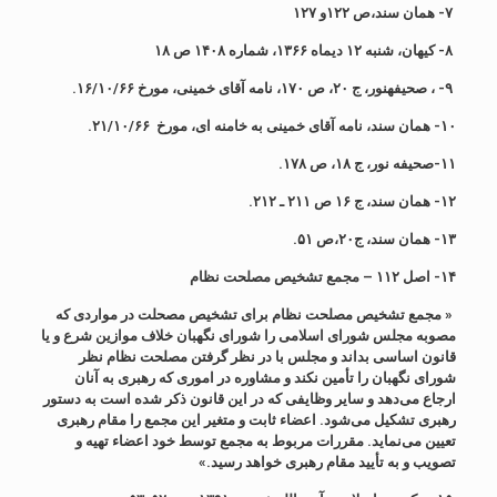
۷- همان سند،ص ۱۲۲و ۱۲۷
۸-
کیهان، شنبه ۱۲ دیماه ۱۳۶۶، شماره ۱۴۰۸ ص ۱۸
۹-
، صحیفه‏نور، ج ۲۰، ص ۱۷۰
،
نامه آقاى خمینى، مورخ ۱۶/۱۰/۶۶
.
۱۰- همان سند،
نامه آقاى خمینى
به خامنه ای
، مورخ
۲۱
/۱۰/۶۶
.
۱۱-صحیفه نور، ج ۱۸، ص ۱۷۸.
۱۲- همان سند، ج ۱۶ ص ۲۱۱ ـ ۲۱۲.
۱۳- همان سند، ج۲۰،ص ۵۱.
۱۴-
اصل
۱۱۲ –
مجمع تشخیص مصلحت نظام
« مجمع
تشخیص مصلحت نظام برای تشخیص مصحلت در مواردی که
مصوبه مجلس شورای اسلامی را شورای نگهبان خلاف موازین شرع و یا
قانون اساسی بداند و مجلس با در نظر گرفتن مصلحت نظام نظر
شورای نگهبان را تأمین نکند و مشاوره در اموری که رهبری به آنان
ارجاع می‌دهد و سایر وظایفی که در این قانون ذکر شده است به دستور
رهبری تشکیل می‌شود. اعضاء ثابت و متغیر این مجمع را مقام رهبری
تعیین می‌نماید. مقررات مربوط به مجمع توسط خود اعضاء تهیه و
تصویب و به تأیید مقام رهبری خواهد رسید
.
»