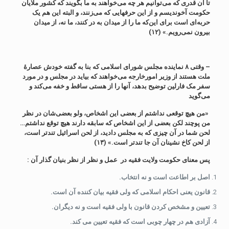
تا آن قدری که می‌توانیم هر چه می‌خواهند به ما بگویند که کشور ملایان
حکومت آخوندیسم و از این حرفهایی که می‌زنند، و البته این هم یک
حربه‌ای است برای این‌که ما را از میدان به در کنند، ما نه، از میدان
بیرون نمی‌رویم.» (۱۲)
– وقتی ۸ نماینده مجلس شورای اسلامی که بنا به گفته خودش عصارۀ
ملت هستند از وزیر امورخارجه می‌خواهند که بیاید در مجلس و در مورد
سفر مک فارلین توضیح بدهد، آنها را از هستی ساقط و خفه می‌کند و
می‌گوید
«من هیچ توقعی نداشتم از بعضی این اشخاص، ولو بعضی‌شان در نظر
من پوچند لکن بعضی از این اشخاص که سابقه دارند هیچ توقع نداشتم…
لحن شما در آن چیزی که به مجلس دادید، از لحن اسرائیل تندتر است،
از لحن کاخ ‌نشینان آن جا تندتر است.» (۱۳)
پس معنای حکومت ولایت فقیه در عمل و نظر از نظر بنیان گذار آن
:
اصل بر اطاعت است و نه انتخاب.
قانون یعنی احکام اسلامی که ولی فقیه بیان کننده آن است.
تعیین و مشخص کردن قانون با ولی فقیه است و نه دیگران.
آزادی هم در چهار چوبی است که فقیه تعیین می کند.