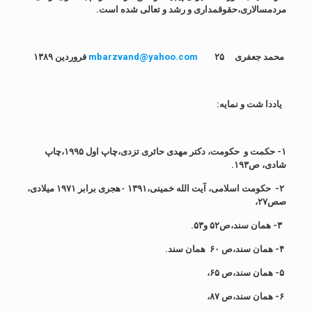
مردمسالاری،حقوقمداری و رشد و تعالی شده است.
محمد جعفری
۲۵ فروردین ۱۳۸۹
mbarzvand@yahoo.com
یاددا شت و نمایه:
۱- حکمت و حکومت، دکتر مهدی حائری تزدی،چاپ اول ۱۹۹۵،چاپ
شادی، ص۱۹۳.
۲- حکومت اسلامی، آیت الله خمینی،۱۳۹۱ ۰هجری برابر ۱۹۷۱ میلادی،
صص۲۷،
۳- همان سند،ص۵۲ و۵۳.
۴- همان سند،ص ۶۰ همان سند.
۵- همان سند،ص ۶۵،
۶- همان سند،ص ۸۷،