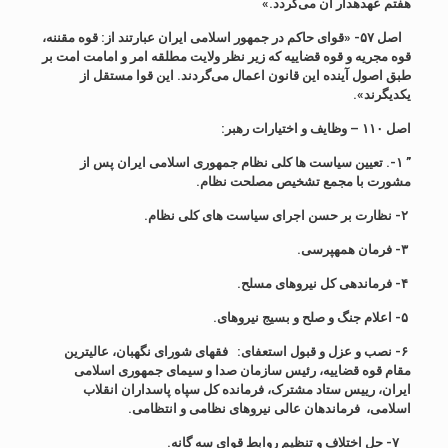
هفتم عهده‏دار آن می‌گردد
.
»
اصل ۵۷- «قوای
حاکم در جمهور اسلامی ایران عبارتند از: قوه مقننه،
قوه مجریه و قوه قضاییه که زیر نظر ولایت مطلقه امر و امامت امت بر
طبق اصول آینده این قانون اعمال می‌گردند. این قوا مستقل از
یکدیگرند
»
.
اصل
۱۱۰ –
وظایف و اختیارات رهبر
:
” ۱-
.
تعیین سیاست ها کلی نظام جمهوری اسلامی ایران پس از
مشورت با مجمع تشخیص مصلحت نظام
.
۲-
نظارت بر حسن اجرای سیاست های کلی نظام
.
۳-
فرمان همه‏پرسی
.
۴-
فرماندهی کل نیروهای مسلح
.
۵-
اعلام جنگ و صلح و بسیج نیروهای
.
۶-
نصب و عزل و قبول استعفای‏
:
فقهای شورای نگهبان
،
عالیترین
مقام قوه قضاییه
،
ر
ئ
یس سازمان صدا و سیمای جمهوری اسلامی
ایران
،
رییس ستاد مشتر
ک،
فرمانده کل سپاه پاسداران انقلاب
اسلامی
،
فرماندهان عالی نیروهای نظامی و انتظامی
.
۷-
حل اختلاف و تنظیم روابط قوای سه گانه
.