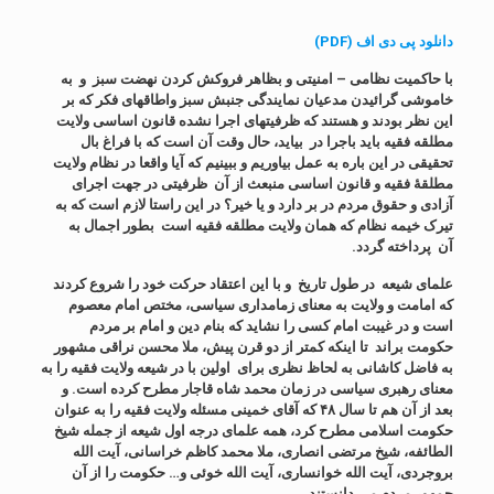
دانلود پی دی اف (PDF)
با حاکمیت نظامی – امنیتی و بظاهر فروکش کردن نهضت سبز و به
خاموشی گرائیدن مدعیان نمایندگی جنبش سبز واطاقهای فکر که بر
این نظر بودند و هستند که ظرفیتهای اجرا نشده قانون اساسی ولایت
مطلقه فقیه باید باجرا در بیاید، حال وقت آن است که با فراغ بال
تحقیقی در این باره به عمل بیاوریم و ببینیم که آیا واقعا در نظام ولایت
مطلقۀ فقیه و قانون اساسی منبعث از آن ظرفیتی در جهت اجرای
آزادی و حقوق مردم در بر دارد و یا خیر؟ در این راستا لازم است که به
تیرک خیمه نظام که همان ولایت مطلقه فقیه است بطور اجمال به
آن
پرداخته گردد.
علمای شیعه در طول تاریخ و با این اعتقاد حرکت خود را شروع کردند
که امامت و ولایت به معنای زمامداری سیاسی، مختص امام معصوم
است و در غیبت امام کسی را نشاید که بنام دین و امام بر مردم
حکومت براند تا اینکه کمتر از دو قرن پیش، ملا محسن نراقی مشهور
به فاضل کاشانی به لحاظ نظری برای اولین با در شیعه ولایت فقیه را به
معنای رهبری سیاسی در زمان محمد شاه قاجار مطرح کرده است. و
بعد از آن هم تا سال ۴۸ که آقای خمینی مسئله ولایت فقیه را به عنوان
حکومت اسلامی مطرح کرد، همه علمای درجه اول شیعه از جمله شیخ
الطائفه، شیخ مرتضی انصاری، ملا محمد کاظم خراسانی، آیت الله
بروجردی، آیت الله خوانساری، آیت الله خوئی و… حکومت را از آن
جمهور مردم می دانستند.