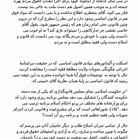
در سی سال گذشته از اینگونه قیود برای اجرا نشدن حقوق مردم بهره
جسته اند و به موجب همین اصول هم دست ملت به جائی بند نیست.
فکر می کنید، آقای منتظری اطلاع نداشت و یا نمی دانست که مواد فوق
هم در قانون اساسی وجود دارد و این نظر را مطرح کرد که در درون
چنین قانونی حتی امام زمان هم که رئیس جمهور شود، بقول آقای
خاتمی نقشی جز تدارکاتچی را نمیتواند بازی کند؟ نه او خوب می
دانست ولی چون با خودش و مردم یگانه بود، می دانست که قانون و
اسلام دست ولی فقیه مطلق است و نه مردم.
اسکلت و آلماتورهای بنیادی قانون اساسی که در حقیقت مرامنامۀ
اجرائی چگونگی منویات ولایت مطلقۀ فقیه است را مشاهده کردید.
حال با توجه به توضیحات فوق آیا شما خواننده محترم به این نتیجه نمی
رسید که قانون اساسی بر پایۀ همان نظریۀ آقای خمینی که:
“در حکومت اسلامی بجای مجلس قانونگذاری که یکی از سه دسته
حکومت کنندگان را تنشکیل می دهد مجلس برنامه ریزی وجود دارد که
برای وزارتخانه های مختلف در پرتو احکام اسلام برنامه ترتیب می
دهد…”(۱۵)، شوراهائی است که برای مشروعیت و قانونی کردن اجرای
منویات ولی فقیه تنظیم شده و برنامه ریز آن است؟
حال از تمامی سران اصلاح طلب و دیگر حامیان آنان می پرسم که
چگونه با چنین ساخت و سازی، راه به آزادی و استیفای حقوق فردی و
اجتماعی و داشتن اختیار سرنوشت به دست خود می برد؟ بایدمان