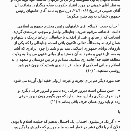
به نظر آقاى خمینى در مورد اقتدار حکومت صحّه مى‏گذارد. متعاقب آن
آقاى خمینى در تاریخ ۲۱/۱۰/۶۶، در پاسخ به نامه آقاى خامنه‏اى رئیس
جمهور، خطاب به وى چنین مى‏گوید:
” جناب حجت الاسلام آقاى خامنه‏اى، رئیس محترم جمهورى اسلامى
دامت افاضاته، مرقوم شریف جنابعالى واصل و موجب خرسندى گردید.
اینجانب که از سالهاى قبل از انقلاب با جنابعالى ارتباط نزدیک داشته‏ام و
همان ارتباط بحمداللَّه تعالى تاکنون باقى است، جنابعالى را که یکى از
بازوهاى تواناى جمهورى اسلامى مى‏دانم و شما را چون برادرى که آشنا
به مسائل فقهى و متعهد به آن هستید و از مبانى فقهى مربوط به ولایت
مطلقه فقیه جداً جانبدارى مى‏کنید، مى‏دانم و در بین دوستان و متعهدان به
اسلام و مبانى اسلامى از جمله افراد نادرى هستید که چون خورشید
روشنى مى‏دهید…”
(۱۰)
چند مورد دیگر هم برای تجربه و عبرت از ولی فقیه اول آورده می شود:
– «من ممکن است دیروز حرفی زده باشم و امروز حرف دیگری و
فردا حرف دیگری را، این معنا ندارد که من بگویم چون دیروز حرفی
زده‌ام باید روی همان حرف باقی بمانم.» (۱۱)
یا
– «اگر یک در میلیون احتمال، یک احتمال بدهیم که حیثیت اسلام با بودن
فلان آدم یا فلان قشر در خطر است، ما مأموریم که جلویش را بگیریم،