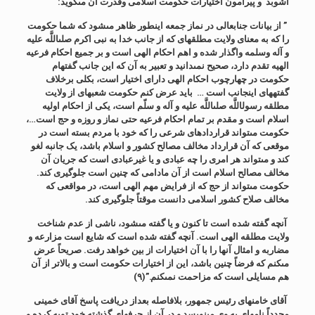
آشوبد و
پیرامون اختیارات حکومت اسلامى و
قدرت آن
مى‏گوید:
” از بیانات جنابعالى در نماز جمعه اینطور ظاهر مى‏شود که شما حکومت
را که به معناى ولایت مطلقه‏اى که از جانب خدا به نبى اکرم صلى‏اللَّه علیه
و آله وسلمه واگذار شده و اهم احکام الهى است و بر جمیع احکام فرعیه
الهیه تقدم دارد، صحیح نمى‏دانید و تعبیر به آن که این جانب گفته‏ام
حکومت در چهارچوب احکام الهى داراى اختیار است، بکلى برخلاف
گفته‏هاى اینجانب است … باید عرض کنم حکومت شعبه‏اى از ولایت
مطلقه رسول‏اللَّه صلى‏اللَّه علیه و آله و سلّم است، یکى از احکام اولیه
اسلام است و مقدم بر تمام احکام فرعیه حتى نماز و روزه و حج است…،
حکومت مى‏تواند قراردادهاى شرعى را که خود با مردم بسته است در
موقعى که آن قرارداد مخالف مصالح کشور و اسلام باشد، یک جانبه لغو
کند و مى‏تواند هر امرى را چه عبادى و یا غیرعبادى است که جریان آن
مخالف مصالح اسلام است از آن مادامى که چنین است جلوگیرى کند.
حکومت مى‏تواند از حج که از فرایض مهم الهى است، در مواقعى که
مخالف صلاح کشور اسلامى دانست موقتاً جلوگیرى کند.
آنچه گفته شده است تا کنون و یا گفته مى‏شود، ناشى از عدم شناخت
ولایت مطلقه الهى است. آنچه گفته شده است که شایع است مزارعه و
مضاربه و امثال آنها را با آن اختیارات از بین خواهد رفت. صریحاً عرض
مى‏کنم که فرضاً چنین باشد، این از اختیارات حکومت است و بالاتر از آن
هم مسایلى است که مزاحمت نمى‏کنم.”
(۹)
آقاى خامنه‏اى رئیس جمهور، بلافاصله بعداز دریافت پاسخ آقاى خمینى
مجدداً نامه‏اى به وى مى‏نویسد و در آن از حرفهاى گذشته خود توبه کرده و