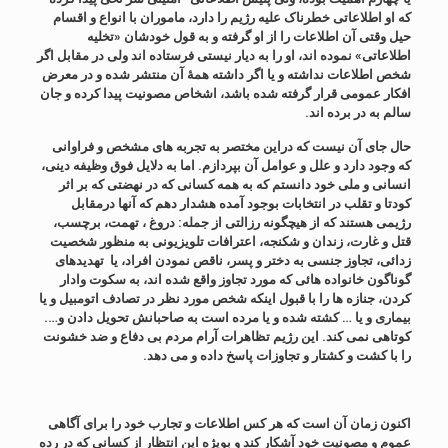
که او اطلاعاتی خطرناک علیه رژیم را دارد، ماموران با انواع و اقسام
حیل وقتی آن اطلاعات را از او گرفته و به قول خودشان «تخلیه
اطلاعاتی» نموده اند، او را به دیار نیستی فرستاده اند ولی در مقابل اگر
شخص اطلاعات نداشته و یا اگر داشته همۀ آن منتشر شده و در معرض
افکار عمومی قرار گرفته شده باشد، اشخاص مصونیت پیدا کرده و جان
سالم به در برده اند.
حال جای آن نیست که دراین مختصر به تجربه های مشخص و فراوانی
که وجود دارد و علل و عوامل آن بپردازم. اما به دلایل فوق وظیفه دینی،
انسانی و ملی خود دانستم که به همه کسانی که در نهضتی که بر اثر
کودتا و تقلب در انتخابات بوجود آمده هشدار دهم که آنها درمقابل
رژیمی هستند که از هیچگونه رزالتی از جمله: دروغ ، تهمت، برچسب،
قتل و غارت، زندان و شکنجه، اعترافات تلویزیونی به منظور شخصیت
زدائی، تجاوز جنسی به دختر و پسر، ناقص نمودن افراد، یا تهدیدهای
گوناگون خانواده هائی که مورد تجاوز واقع شده اند، به سکوت وادار
کردن، جنازه ها را با قبول اینکه شخص مورد نظر در تصادف اتومبیل و یا
بیماری و یا … کشته شده و یا مرده است به صاحبانش تحویل دادن و….
کوتاهی نمی کند. این رژیم تظاهرات آرام مردم بی دفاع و ضد خشونت
را با کشت و کشتار و تجاوزات پاسخ داده و می دهد.
اکنون زمان آن است که هر کس اطلاعات و تجارب خود را برای آگاهی
عموم و مصونیت خود آشکار کند و بویژه این انتظار از کسانی که در رده