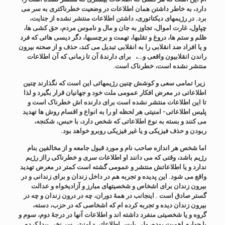
دارد، به خاطر داشتن همان اطلاعات در وضعیت خطرناکتری به سر می
برد. در رژیمهای دیکتاتوری، داشتن اطلاعات منتشر نشده از جنایت،
چپاول، غارت اموال، تجاوز به جان و مال و ناموس مردم، حق کشی ها،
ظلم و ستم ها، دروغ و تقلبها، تهمت و برچسبها، دگر دیسی هائی که فرد
و یا افراد ضد انقلابی را به انقلابی تبدیل می کند، حذف و از صحنه بیرون
راندن انقلابیون واقعی و…، برای دارندۀ آن تا زمانی که آن اطلاعات
منتشر نشده است، خطرناک است.
زیرا تمامی سعی و کوشش چنین رژیمهائی این است که نگذارند چنین
اطلاعاتی در معرض افکار عمومی ملت خود و جهانیان قرار بگیرد و لذا
تا این اطلاعات منتشر نشده است برای دارنده اش خطرناک است و
پلیس اطلاعاتی- امنیتی هر لحظه او را به انواع و اقسام روش ها تهدید
می کنند و بسته به نوع اطلاعاتی که شخص دارد، با حبس، شکنجه،
ربودن و حذف فیزیکی و یا غیر فیزیکی روبرو خواهد بود.
اما شخص هر اندازه صاحب نام و مورد قبول جامعه و از مخالفین بنام
رژیم باشد، وقتی که می دانند او اطلاعات سری و خطرناکی رااز رژیم
ندارد و یا اطلاعاتش منتشر و عمومی گشته است کمتر در معرض تهدید
واقع می شود. این پدیده و تجربه هم در داخل زندان و برای زندانی و در
بیرون زندان برای اشخاص و شخصیتهای مبارز و آزادیخواه و عدالت
گستر صادق است . اینجانب در همۀ دوران، چه در درون زندان و چه در
بیرون زندان دیده و تجربه کرده ام که اشخاصی که در حزب، دسته،
گروه و یا شخصیتی منفرد داشته اند و اطلاعات آنها در درجۀ دوم، سوم و
یا چهارم اهمیت بوده، ولی پلیس اطلاعاتی- امنیتی سر نخی پیدا کرده