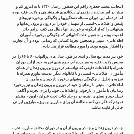
اینجانب محمد جعفری راقم این سطور از سال ۱۳۴۰ تا به امروز کم و
بیش در امر مبارزه با رژیمهای دیکتاتوری شاهنشاهی و ولایت فقیه بوده
ام، در تمام این دوران مسئله دستگیریها و چگونگی برخورد نیروهای
پلیس و اطلاعاتی-امنیتی از متهمان خود را در درون و برون زندانها و
هدفهائی را که از اینگونه برخوردها آنها دنبال می کنند، برایم حائز
اهمیت بوده و به همین علت کتابهائی که چگونگی برخورد مأموران
اطلاعاتی- امنیتی و همچنین تجربۀ کسانی که زندانی بوده و آن تجارب
را آشکار نموده بودند را مورد مطالعه قرار می دادم.
خود نیز مدت پنج سال و اندی در طول سال های پرالتهاب ۶۰ تا ۶۶ را در
محبس ولایت فقیه به سر برده ام، جمع بندی تجربه خود ازاین دوران
همراه با اطلاعات دقیقی که توانستم در درون و برون زندان از همان
مأموران اطلاعاتی- امنیتی و یا کانالهای دیگر بدست بیاورم همراه با
تجزیه و تحلیل از چگونگی روشهای برخورد بازجویان و مأموران
اطلاعاتی- امنیتی با زندانیان خود در دورون و برون زندان و نیز برخورد
زندانیان با مأموران بازجوئی و اطلاعاتی خود، را برای تجربه و آگاهی
نسل خود و نسلهای آینده، در دو جلد کتاب تحت عنوان «اوین» منتشر
نمودم که فکر می کنم مطالعۀ آن برای مبارزین و بویژه مبارزین ایرانی
خالی از فایده نباشد.
چه در درون زندان و چه در بیرون از آن و در دوران مختلف مبارزه، تجربه
ام این است که هر کسی که اطلاعات بیشتری که منتشر نشده است را