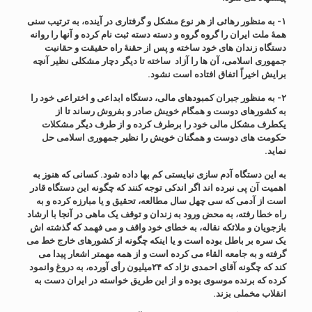
۱- به منظور رهائی از هر نوع مشکل و گرفتاری در آینده، به ترتیب سنی
همۀ ملت ایران را گروه گروه و دسته دسته ثبت نام کرده و آنها را روانه
دستگاه زندان های خود ساخته و پس از حقنۀ راه حقیقت و حقانیت
جمهوری اسلامی، آن ها را آزاد ساخته تا دیگر دچار مشکلی نظیر آنچه
برایش اخیراً اتفاق افتاده است نشود.
۲- به منظور جبران کمبودهای مالی، دستگاه ابداعی و اختراعی خود را
به کشورهای دوست و همگام خویش صادر و بفروش رساند تا از
یکطرف مشکل مالی خود را برطرف کرده و از طرف دیگر مشکلات
حکومت های دوست و همگنان خویش را نظیر جمهوری اسلامی حل
نماید.
به این دستگاه آدم سازی نبایستی کم بها داده شود. کسانی که هنوز به
اهمیت آن پی نبرده اند اگر اندکی توجه کنند که چگونه این دستگاه قادر
است از آدمی که سی چهل سال مطالعه، تحقیق و یا مبارزه کرده و به
راه خطا رفته، به محض ورود به زندان و توقف یک ماهی در آنجا با ارشاد
بازجویان و ملائکه نقاله، به خطای خود واقف و می فهمد که گذشته اش
یک سره بر باطل بوده است و یا اینکه چگونه از کشورهای خارج خط می
گرفته و به جامعه القاء می کرده است و از همه مهمتر اشعار پیدا می
کند که چگونه آقای احمدی نژاد که ۲۴میلیون رأی آورده، به دروغ وانمود
کرده که برنده موسوی بوده و از این طریق خواسته در ایران دست به
انقلاب مخملی بزند.