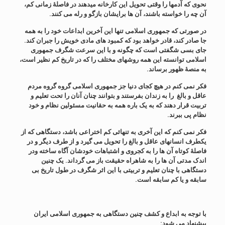
نحوی که آدمها را وقتی تحویل این کارخانه میدهند در فاصلۀ زمانی کم،
آن چه را خواسته باشند، آن ها برایشان بازگو و رله می کنند.
در صورتی که جمهوری اسلامی تنها این آخرین ابداعات خود را به همه
جا صادر کند، قادر خواهد بود که کمبود های مادی خویش را جبران کند.
جای بسی شگفتی است که چگونه و با این سرعت شگرف جمهوری
اسلامی توانسته این همه روشهای مختلف را که در تاریخ کم نظیر است،
به منصۀ ظهور برساند.
فکر نمی کنم در هیچ کجای دنیا جز جمهوری اسلامی گروه گروه مردم
عاقل و بالغ را به زندان بفرستند و بتوانند چنان آنان را تحت تعلیم و
تربیت قرار دهند که به یک باره همه به حقانیت مسئولین نظام و خود
نظام پی ببرند.
فکر نمی کنم که این آخری به تنهائی کم اختراعی باشد، دستگاهی که از
یکطرف انسانهای عاقل و بالغ را تحویل می گیرد و از طرف دیگر و در
فاصلۀ کوتاه آن ها را به کجروی و اشتباهات خودشان آگاه ساخته ودر
اندک مدتی آن ها را به شاهراه حقیقت باز می گرداند. یک چنین
دستگاهی با چنان تعلیم و تربیتی با این اثر شگرف در طول تاریخ بی
سابقه و یا کم سابقه است.
با توجه به ابداع و کشف چنین دستگاهی به جمهوری اسلامی ایران
پیشنهاد می شود: