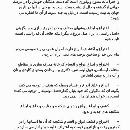
و اختراعات متنوع و وفوری است که دست همگنان خویش را در عرصۀ
جهانی ازگذشته و حال از پشت بسته است و
برخی از آنها در تاریخ
جهان به ثبت رسیده است. در ذیل به چند نمونه از آن ها اشاره می
شود:
–
اختراع و ابداع روشهای مختلف و جدید دروغ سازی و جایگزینی
«اصل راستی»، بر «اصل دروغ»، مگر اینکه خلاف آن که راستی است
ثابت شود.
–
اختراع و اکتشاف انوا
ع
غارت اموال عمومی و خصوصی مردم
بنام دین خدا و ساختن توجیه های دینی برای غارت .
–
اختراع و ابداع انواع و اقسام کارخانۀ مدرک سازی در مقاطع
مختلف لیسانس، فوق لیسانس، دکتری و… و دادن پستهای کلیدی و نان
و آب دار به چنین اشخاص.
–
ابداع و خلق انواع و اقسام وسیله که هدف را توجیه می کند،
بگونه ای که ماکیاول که خود بنیان گذار«هدف وسیله را توجیه می کند»
است، در خواب هم آن ها را نمی دید.
–
کشف و ابداع انواع روشهای شکنجه و جنایت و خلق و ابداع
شکنجه های جدید و بدیع.
–
اختراع و کشف انواع و اقسام شکنجه که آن ها انسانها را در
کمترین وقت و نازلترین قیمت به اعتراف علیه خود وادار می سازد ،به