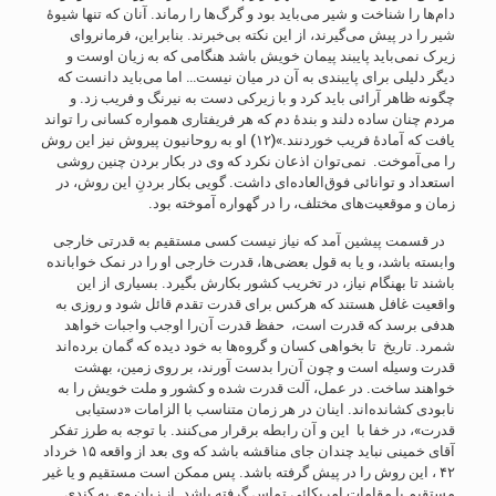
دام‌ها را شناخت و شیر می‎‌باید بود و گرگ‌ها را رماند. آنان که تنها شیوۀ
شیر را در پیش می‌گیرند، از این نکته بی‌خبرند. بنابراین، فرمانروای
زیرک نمی‌باید پایبند پیمان خویش باشد هنگامی که به زیان اوست و
دیگر دلیلی برای پایبندی به آن در میان نیست… اما می‌باید دانست که
چگونه ظاهر آرائی باید کرد و با زیرکی دست به نیرنگ و فریب زد. و
مردم چنان ساده دلند و بندۀ دم که هر فریفتاری همواره کسانی را تواند
یافت که آمادۀ فریب خوردنند.»(۱۲) او به روحانیون پیروش نیز این روش
را می‌آموخت. نمی‌توان اذعان نکرد که وی در بکار بردن چنین روشی
استعداد و توانائی فوق‌العاده‌ای داشت. گویی بکار بردنِ این روش، در
زمان و موقعیت‌های مختلف، را در گهواره آموخته بود.
در قسمت پیشین آمد که نیاز نیست کسی مستقیم به قدرتی خارجی
وابسته باشد، و یا به قول بعضی‌ها، قدرت خارجی او را در نمک خوابانده
باشند تا بهنگام نیاز، در تخریب کشور بکارش بگیرد. بسیاری از این
واقعیت غافل هستند که هرکس برای قدرت تقدم قائل شود و روزی به
هدفی برسد که قدرت است، حفظ قدرت آن‌را اوجب واجبات خواهد
شمرد. تاریخ تا بخواهی کسان و گروه‌ها به خود دیده که گمان برده‌اند
قدرت وسیله است و چون آن‌را بدست آورند، بر روی زمین، بهشت
خواهند ساخت. در عمل، آلت قدرت شده و کشور و ملت خویش را به
نابودی کشانده‌اند. اینان در هر زمان متناسب با الزامات «دستیابی
قدرت»، در خفا با این و آن رابطه برقرار می‌کنند. با توجه به طرز تفکر
آقای خمینی نباید چندان جای مناقشه باشد که وی بعد از واقعه ۱۵ خرداد
۴۲ ، این روش را در پیش گرفته باشد. پس ممکن است مستقیم و یا غیر
مستقیم با مقامات امریکائی تماس گرفته باشد. از زبان وی به کندی