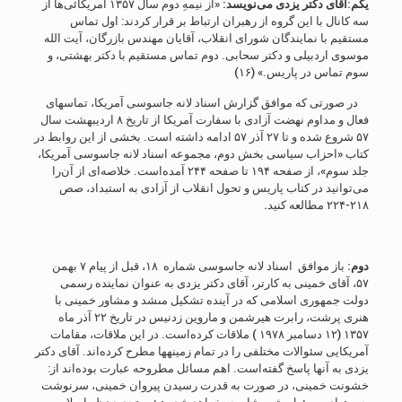
یکم
:
آقای دکتر یزدی می‌نویسد:
«از نیمهِ دوم سال ۱۳۵۷ آمریکائی‌ها از
سه کانال با این گروه از رهبران ارتباط بر قرار کردند: اول تماس
مستقیم با نمایندگان شورای انقلاب، آقایان مهندس بازرگان، آیت الله
موسوی اردبیلی و دکتر سحابی. دوم تماس مستقیم با دکتر بهشتی، و
سوم تماس در پاریس.» (۱۶)
در صورتی که موافق گزارش اسناد لانه جاسوسی آمریکا، تماسهاى
فعال و مداوم نهضت آزادى با سفارت آمریکا از تاریخ ۸ اردیبهشت سال
۵۷ شروع شده و تا ۲۷ آذر ۵۷ ادامه داشته است. بخشى از این روابط در
کتاب «احزاب سیاسى بخش دوم، مجموعه اسناد لانه جاسوسى آمریکا،
جلد سوم»، از صفحه ۱۹۴ تا صفحه ۲۴۴ آمده‌است. خلاصه‌ای از آن‌را
می‌توانید در کتاب پاریس و تحول انقلاب از آزادی به استبداد، صص
۲۱۸-۲۲۴ مطالعه کنید
.
دوم
:
باز موافق اسناد لانه جاسوسی شماره ۱۸، قبل از پیام ۷ بهمن
۵۷، آقای خمینی به کارتر، آقای دکتر یزدی به عنوان نماینده رسمى
دولت جمهورى اسلامى که در آینده تشکیل مى‏شد و مشاور خمینی با
هنرى پرشت، رابرت هیرشمن و ماروین زدنیس در تاریخ ۲۲ آذر ماه
۱۳۵۷ (۱۲ دسامبر ۱۹۷۸ ) ملاقات کرده‌است. در این ملاقات، مقامات
آمریکایى سئوالات مختلفى را در تمام زمینه‏ها مطرح کرده‌اند. آقاى دکتر
یزدى به آنها پاسخ گفته‌است. اهم مسائل مطروحه عبارت بوده‌اند از:
خشونت خمینى، در صورت به قدرت رسیدن پیروان خمینى، سرنوشت