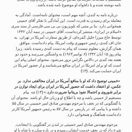
نامه نوشته شده و یا دلخواه او موضوع نامه شده باشد.
درباره نامه به کندی، آنچه مهم است، محتوای نامه‌است. آمادگی به
معامله برای رسیدن به قدرت است. این آمادگی با تفکر آقای خمینی
همخوانی دارد. بنا بر متنی که تلویزیون بی بی سی فارسی از سند سری
«اسلام در ایران»، منتشر کرده‌است، آقای خمینی در نیمه آبان ۱۳۴۲
توسط حاج میرزا خلیل کَمَره‌ای، از طریق سفارت آمریکا در تهران، به
جان اف کندی، رئیس جمهوری وقت امریکا، پیام داده‌است. موافق
همان گزارش، معلوم نیست که پیام به دست کندی رسیده باشد. زیرا
پیام روز ۱۵ آبان ۱۳۴۲ (۶ نوامبر۱۹۶۳) به واشنگتن می‌رسد و حدود دو
هفته بعد کندی در دالاس تگزاس ترور می‌شود. محتوای اصلی پیام این
است که او برای امریکا در ایران منافع می‌شناسد و از حضور امریکا در
ایران حمایت می‌کند. (۱۳)
«خمینی توضیح داد که او با منافع آمریکا در ایران مخالفتی ندارد. بر
عکس، او اعتقاد داشت که حضور آمریکا در ایران برای ایجاد توازن در
برابر شوروی و احتمالا نفوذ بریتانیا ضرورت دارد.»
(۱۴) چه پیام
مستقیم از خمینی باشد و چه با اطلاع او و زبان حال او باشد. محتوای آن
با گفتگویی که در نجف با مرحوم مهندس صادق امیر حسینی در سال ۵۵
داشته و با پیامی که در پاریس در سال ۵۷ به رئیس جمهور آمریکا کارتر
داده‌است همآهنگ و همخوانی دارد.
مرحوم مهندس صادق امیر حسینی در لندن در گفتگویی با اینجانب،
شرح داد که در نجف خدمت ایشان رسیدم و در باره مبارزه با شاه با او