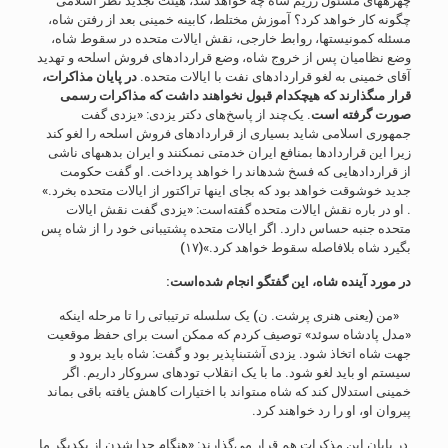
چهره‏هاى مسئول رژیم شاه چه خواهد شد، هیئت تجدید نظر اسلامى
چگونه کار خواهد کرد؟ آموزش مختلط، کابینه خمینى بعد از رفتن شاه،
مسئله کمونیستها، روابط خارجى، نقش ایالات متحده در سقوط شاه،
وضع نظامیان پس از خروج شاه، وضع قراردادهاى فروش اسلحه و تهدید
آقاى خمینى به لغو قراردادهاى نفت با ایالات متحده.
در پایان مذاکرات
،
قرار مى‏گذارند که هیچکدام قبول نخواهند داشت که مذاکرات رسمى
صورت گرفته است
. یک‌چند از پاسخ‌های دکتر یزدی: «یزدى گفت
جمهورى اسلامى شاید بسیارى از قراردادهاى فروش اسلحه را لغو کند
زیرا این قراردادها بمنافع ایران خدمتى نمى‏کنند و ایران بدهى‏هاى ناشى
از قراردادهایى که فسخ شده‏اند را خواهد پرداخت. او گفت حکومت
جدید خوشوقت خواهد بود که بجاى اینها تراکتور از ایالات متحده بخرد.»
. او در باره نقش ایالات متحده گفته‌است: «یزدى گفت نقش ایالات
متحده جنبه حساس دارد. اگر ایالات متحده پشتیبانى خود را از شاه پس
بگیرد شاه بلافاصله سقوط خواهد کرد.»(۱۷)
در مورد آینده شاه
،
این گفتگو انجام شده‌است:
«من (یعنى هنرى پرشت. ن) یک سلسله ترتیباتى را تا مرحله اینکه
«مدل پادشاه سوئد» توصیف کردم که ممکن است براى حفظ موقعیت
جهت شاه اتخاذ شود. یزدى آشتى‏ناپذیر بود و گفت: شاه باید برود و
سیستم او باید لغو شود. ما با یک انقلاب توده‏اى سروکار داریم. اگر
خمینى استدلال کند که شاه مى‏تواند با اختیارات کاهش یافته باقى بماند
پیروان او، او را رد خواهند کرد.
در پایان این مذکرات هم قرار می‌گذارند: «هنگام جدا شدن از یکدیگر ما