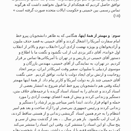
توافق حاصل کردیم که هیچکدام از ما قبول نخواهند داشت که هرگونه
تماس رسمى بین خمینى و حکومت ایالات متحده صورت گرفته است »
(۱۸)
سوم: و مهمتر از همۀ اینها،
هنگامی که به ظاهر دانشجویان پیرو خط
امام سفارت آمریکا را اشغال کردند و آقای خمینی به قصد حذف ملیون
و آزادیخواهان و بویژه نهضت آزادی آن‌را «انقلاب دوم و بالاتر از انقلاب
اول خواند»، آقای دکتر یزدی لب از لب نگشود و نگفت ما با اطلاع و
دستور آقای خمینی در پاریس و در تهران با آمریکائی‌ها تماس بر قرار
کردیم. در تهران، به نمایندگی از آقای خمینی، مهندس بازرگان و
موسوی اردبیلی با سلیوان، سفیر وقت امریکادر ایران، برسر اتحاد
روحانیت و ارتش برای ایجاد دولت با ثبات، توافق کردیم. حتی نگفت
آقای خمینی چند بار به دولت آمریکا و کارتر پیام داد. از همۀ اینها مهمتر
اینکه وقتی هم دانشجویان پیرو خط امام شروع به انتشار بعضی از
اسناد کردند و عده‌ای را به استناد اسناد گزیده با ترجمه‌های خلاف متن،
دستگیر و زندانی کردند و بیش از همه اعضای نهضت آزادی را مورد
حمله و اتهام قرار دادند، ابتدا ناصر میناچی وزیر ارشاد را دستگیر و
زندانی کردند و رئیس جمهوری بنی‌صدر او را آزاد ساخت و بعد هم امیر
انتظام را به جرم همین اسناد گزینشی زندانی و از هستی ساقط کردند،
باز لب از لب نگشود. باز هم در سال … ، بعد از گذشت بیش از سی و
پنج سال، او این اسناد را مننتشر کرد. وقتی این اسناد را منتشر می‌کند
که رﮊیم ولایت مطلقه فقیه با از میان برداشتن بسیاری از شخصیت‌ها و