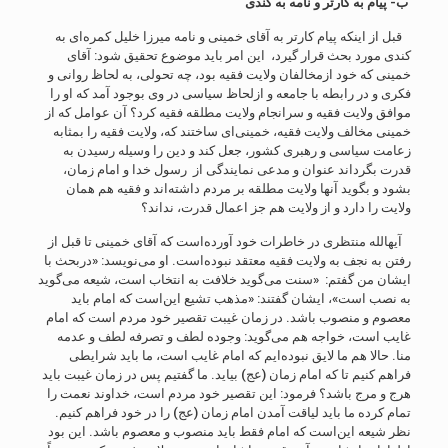
ب- پیام به کارتر و نامه به کندی
قبل از اینکه پیام کارتر به آقای خمینی و نامه میرزا خلیل کمره‌ای به
کندی مورد بحث قرار گیرد، این امر باید موضوع تحقیق شود: آقای
خمینی که خود ازمخالفان ولایت فقیه بود، چه تحولی، به لحاظ روانی و
فکری و در رابطه با جامعه و ازلحاظ سیاسی در وی بوجود آمد که او را
موافق ولایت فقیه و سرانجام ولایت مطلقه فقیه کرد؟ آن عوامل که از
خمینی مخالف ولایت فقیه، خمینی‌ای ساختند که، ولایت فقیه را بمثابه
زعامت سیاسی و رهبری کشور، جعل کند و دین را وسیله رسیدن به
قدرت بگرداند عنوان و مدعی نمایندگی از رسول خدا و امام زمان،
بشود و بگوید آنها ولایت مطلقه بر مردم داشته‌اند و فقیه هم همان
ولایت را دارد و از ولایت هم جز اعمال قدرت، نداند؟
آیهالله منتظری در خاطرات خود آورده‌است که آقای خمینی تا قبل از
رفتن به نجف به ولایت فقیه معتقد نبوده‌است. او می‌نویسد: «دربحث با
ایشان من گفتم: «سنت می‌گوید خلافت به انتخاب است، شیعه می‌گوید
به نصب است»، ایشان گفتند: «مذهب تشیع این‌است که امام باید
معصوم و منصوب باشد. در زمان غیبت تقصیر خود مردم است که امام
غایب است، خواجه هم می‌گوید: وجوده لطف و تصرفه لطف و عدمه
منا. حالا هم ما لایق نبوده‌ایم که امام غایب است، ما باید شرایطی
فراهم کنیم تا که امام زمان (عج) بیاید. ما گفتیم پس در زمان غیبت باید
هرج و مرج باشد؟ فرمود: این تقصیر خود مردم است، خداوند نعمت را
تمام کرده ما باید لیاقت آمدن امام زمان (عج) را در خود فراهم کنیم.
نظر شیعه این‌است که امام فقط باید منصوب و معصوم باشد. این بود