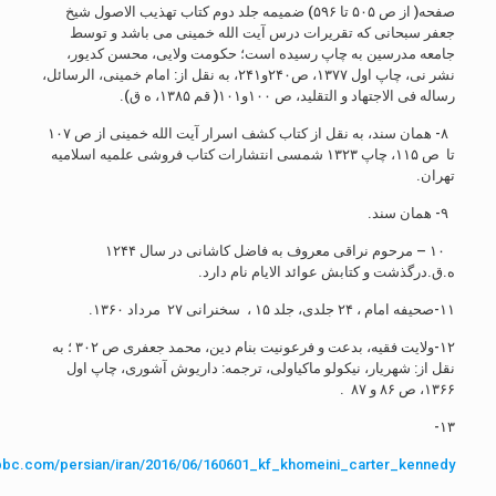
صفحه( از ص ۵۰۵ تا ۵۹۶) ضمیمه جلد دوم کتاب تهذیب الاصول شیخ
جعفر سبحانی که تقریرات درس آیت الله خمینی می باشد و توسط
جامعه مدرسین به چاپ رسیده است؛ حکومت ولایی، محسن کدیور،
نشر نی، چاپ اول ۱۳۷۷، ص۲۴۰و۲۴۱، به نقل از: امام خمینی، الرسائل،
رساله فی الاجتهاد و التقلید، ص ۱۰۰و۱۰۱( قم ۱۳۸۵، ه ق).
۸- همان سند، به نقل از کتاب کشف اسرار آیت الله خمینی از ص ۱۰۷
تا ص ۱۱۵، چاپ ۱۳۲۳ شمسی انتشارات کتاب فروشی علمیه اسلامیه
تهران.
۹- همان سند.
۱۰ – مرحوم نراقی معروف به فاضل کاشانی در سال ۱۲۴۴
ه.ق.درگذشت و کتابش عوائد الایام نام دارد.
۱۱-صحیفه امام ، ۲۴ جلدی، جلد ۱۵ ، سخنرانی ۲۷ مرداد ۱۳۶۰.
۱۲-ولایت فقیه، بدعت و فرعونیت بنام دین، محمد جعفری ص ۳۰۲ ؛ به
نقل از: شهریار، نیکولو ماکیاولی، ترجمه: داریوش آشوری، چاپ اول
۱۳۶۶، ص ۸۶ و ۸۷ .
۱۳-
bbc.com/persian/iran/2016/06/160601_kf_khomeini_carter_kennedy