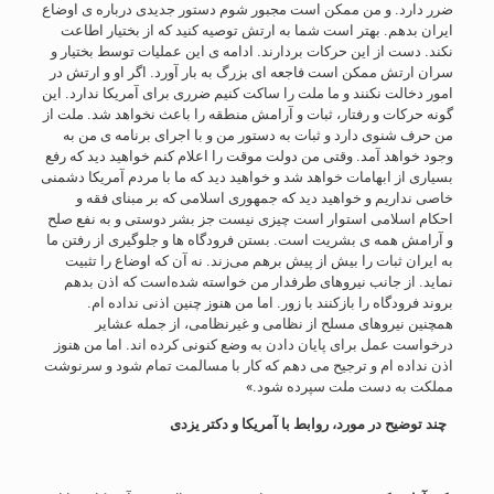
ضرر دارد. و من ممکن است مجبور شوم دستور جدیدی درباره ی اوضاع
ایران بدهم. بهتر است شما به ارتش توصیه کنید که از بختیار اطاعت
نکند. دست از این حرکات بردارند. ادامه ی این عملیات توسط بختیار و
سران ارتش ممکن است فاجعه ای بزرگ به بار آورد. اگر او و ارتش در
امور دخالت نکنند و ما ملت را ساکت کنیم ضرری برای آمریکا ندارد. این
گونه حرکات و رفتار، ثبات و آرامش منطقه را باعث نخواهد شد. ملت از
من حرف شنوی دارد و ثبات به دستور من و با اجرای برنامه ی من به
وجود خواهد آمد. وقتی من دولت موقت را اعلام کنم خواهید دید که رفع
بسیاری از ابهامات خواهد شد و خواهید دید که ما با مردم آمریکا دشمنی
خاصی نداریم و خواهید دید که جمهوری اسلامی که بر مبنای فقه و
احکام اسلامی استوار است چیزی نیست جز بشر دوستی و به نفع صلح
و آرامش همه ی بشریت است. بستن فرودگاه ها و جلوگیری از رفتن ما
به ایران ثبات را بیش از پیش برهم می‌زند. نه آن که اوضاع را تثبیت
نماید. از جانب نیروهای طرفدار من خواسته شده‌است که اذن بدهم
بروند فرودگاه را بازکنند با زور. اما من هنوز چنین اذنی نداده ام.
همچنین نیروهای مسلح از نظامی و غیرنظامی، از جمله عشایر
درخواست عمل برای پایان دادن به وضع کنونی کرده اند. اما من هنوز
اذن نداده ام و ترجیح می دهم که کار با مسالمت تمام شود و سرنوشت
مملکت به دست ملت سپرده شود.»
چند توضیح در مورد، روابط با آمریکا و دکتر یزدی