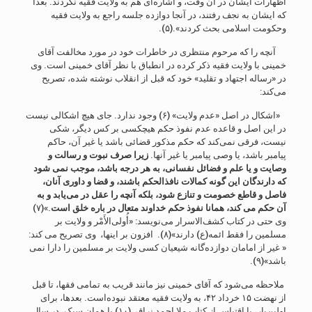
اظهارات ایشان در آن وقت، و اشاره‌ای هم به ولایت فقیه نکردند. بعداً
که ایشان به نجف رفتند، در آنجا دوازده جلسه راجع به ولایت فقیه
وحکومت اسلامی بحث کردند».(۵).
آنچه را که مرحوم منتظری در خاطرات خود در مورد مخالفت آقای
خمینی با ولایت فقیه ذکر کرده در انطباق با نظر آقای خمینی است. وی
در «رساله اجتهاد و تقلید» خود که قبل از انقلاب نوشته شده، تصریح
می‌کند:
«اشکال در اصل «عدم ولایت» (۶) وجود ندارد. جای هیچ اشکالی نیست
در این اصل و قاعده عدم نفوذ حکم هیچکسی بر کس دیگر، شکی
نیست، فرقی نمی‌کند که حکم مذکور قضائی باشد یا غیر آن، حاکم
پیامبر باشد، یا وصی پیامبر یا غیر آنها.
زیرا صرف نبوت و رسالت و
وصایت و یا علم و فضائل نفسانی، به هر درجه باشد، موجب نمی شود
که دارندگان این گونه کمالات نافذالحکم باشند، و قضا و داوری آنان،
فاصل و قاطع خصومت و تنازع شود، بلکه آنچه را عقل در می‌یابد و به
آن حکم می کند، همانا نفوذ حکم خداوند متعال در باره خلق است
.»(۷)
وی حتی در کتاب کشف‌الاسرار می‌نویسد: «أُولی‌الأَمْر و ولایت بر
مسلمین را فقط ائمه(ع) دارند»(۸). افزون بر اینها، وی تصریح می کند:
« غیر از امامان دوازده‌گانه شیعیان کسی ولایت بر مسلمین را دارا نمی
باشد»(۹).
ملاحظه می‌شود که آقای خمینی نیز مانند قریب به تمامی فقها، تا قبل
از نهضت ۱۵ خرداد ۴۲، به ولایت فقیه معتقد نبوده‌است. بعدها، برای
اولین‌بار، با اقتباس از کتاب ملا احمد نراقی(۱۰) با همان سبک، در سال