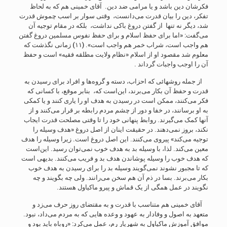
فکرشان دین باشد و یا مرامی ضد دین. آقای خمینی هم که به لحاظ
تفکر، دین را بیان قدرت می‌دانست، وقتی سوار بر اسب چموش قدرت
شد، دیگر نه تنها از گفتن دروغ باکی نداشت، بلکه در مقام توجیه آن
می‌گفت: «اما برای حفظ اسلام و برای حفظ نفوس مسلمین دروغ گفتن
هم واجب است، شراب خمر هم واجب است». (۱۱) زمانی نگذشت که
معلوم شد مقصود او از اسلام «نظام ولایت مطلقه فقیه» است و حفظ
آن را اوجب واجبات گرداند .
از جمله روشهائی که احزاب، دسته و گروه‌ها و افراد برای رسیدن به
قدرت و حفظ آن بکار می‌برند، این‌است که، بنابر موقع، با کسانی که
فکر می‌کنند، ممکن است در رسیدن به هدف او را یاری کنند و یا کمکی
به او برسانند، در خفا و دور از چشم مردم رابطه بر قرار می‌کنند و از
آنها کمک می‌گیرند. روابط پنهانی خود را تا وقتی مصلحت قدرت ایجاب
نکند، بروز نمی‌دهند. در حقیقت اینان از اصل دروغ «هدف وسیله را
توجیه می‌کند» پیروی می‌کنند. این اصل دروغ است. زیرا وسیله را هدف
معین می‌کند. لذا، با وسیله بد به هدف خوب نمی‌توان رسید. این‌است
که هدف خوب را وسیله پوشاندن هدف بد و فریب می‌کنند. بدیهی است
که تا مجبور نشوند نمی‌گویند وسیله بد را برای رسیدن به هدف خوب
بکار می‌برند. بسا در ذم آن هم سخن می‌رانند. ولی چه بگویند و چه
نگویند در عمل همگی از یک قماش و پیرو ماکیاول هستند.
آقای خمینی هم متناسب با قدرت و به مقتضای روز حرف می‌زد و
متعهد به اصول و وفادار به عهود و وعده هایی که به مردم می‌داد، نبود.
موافق آموزش ماکیاول به شهریار رم، عمل می‌کرد: «روباه باید بود و