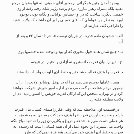
بوجود آمدن چنین همگرائی برمحور آقای خمینی، نه تنها بعنوان مرجع
تقلید بلکه بمنزله رهبر مبارزه مردم برضد رژیم شاه، رفته رفته از وی
خمینی دیگری ساخت که در او احساس توانائی و یگانه بودن بوجود
آورد. به نظر من عواملی که آقای خمینی را بر آن داشتند که ولایت فقیه
را طراحی کند، عبارتند از:
الف- چشیدن طعم قدرت در جریان نهضت ۱۵ خرداد سال ۴۲ و بعد از
آن.
ب- جمع شدن همه حول محوری که او بود و دوخته شده چشمها بوی
ج- دین را بیان قدرت دانستن و نه آزادی و اختیار. در نتیجه،
د. قدرت را هدف فعالیت شناختن و حفظ آن‌را اوجب واجبات دانستند.
همین عاملها توضیح می‌دهند چرا او در نوفل لوشاتو، ولایت را از آن
جمهور مردم شناخت و گفت مردم در اداره امور خویش شرکت خواهند
کرد و در تهران، بمحض این‌که ارکان قدرت خویش را استوار دید، دم از
ولایت مطلقه فقیه زد.
در قسمت اول ملاحظه شد که وقتی فکر راهنمای کسی، بیان قدرت
باشد و «بدست آوردن قدرت» را هدف خود کند، رسیدن به معشوق، به
هر عملی دست می‌زند. خدعه و دروغ و بکاربردن زور را نه تنها مباح بلکه
واجب می شمرد. این نحوه عمل از آن همه کسانی است که رسیدن به
قدرت و حفظ آن‌را هدف خود می‌کنند، هیچ فرق نمی‌کند که طرز