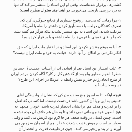
کشتارها، برقرار شده‌است. وقتی او این اسناد را منتشر می‌کند که تنها
به درد بررسی تاریخی می‌خورند.
در اینجا چند سئوال مطرح است:
۱-چرا زمانی که می‌شد از وقوع بسیاری از فجایع جلوگیری کرد که،
تصرف کنندگان دولت، با دست‌آویز کردن داشتن رابطه با آمریکا،
مرتکب شدند، این اسناد نه تنها منتشر نشدند بلکه هرگز هم گفته نشد
که ما و آقای خمینی با غربی‌ها رابطه داشته و یا بر قرار کرده‌ایم؟
۲- آیا به موقع منتشر نکردن این اسناد و در اختیار ملت ایران که حق
انکار نکردنی بر اطلاع از آنها دارند، خیانت به خود و ملت ایران نیست؟
و
۳- علت انتشار این اسناد بعد از افتادن آب از آسیاب، چیست؟ احساس
خطر؟ اظهار حقایق ولو بعد از گذشتن کار از کار؟ آگاه کردن مردم ایران
از طرح ایجاد رﮊیم جبار و نقش رابطه با امریکا در اجرای این طرح؟
تسویه حساب؟ و…
نتیجه اینکه:
تا به امروز هیچ سند و مدرکی که نشان از وابستگی آقای
خمینی به این و یا آن کشور باشد در دست نیست. اما کسانی که اصل
را بر قدرت و هدف هم برایشان انحصار قدرت باشد، خود را متعهد به
هیچ اصول عهد و پیمانی نمی داند و تا به حال هم خلاف آن دیده نشده
است. چنین کسان در وقت ضعف هر جا لازم بود کرنش می کنند و وقتی
سوار بر اسب چموش قدرت شدند، خدا را هم از آسمان به زمین می
آورند و در بند و زنجیر می کنند. چون در طبیعت قدرت و انحصار آن