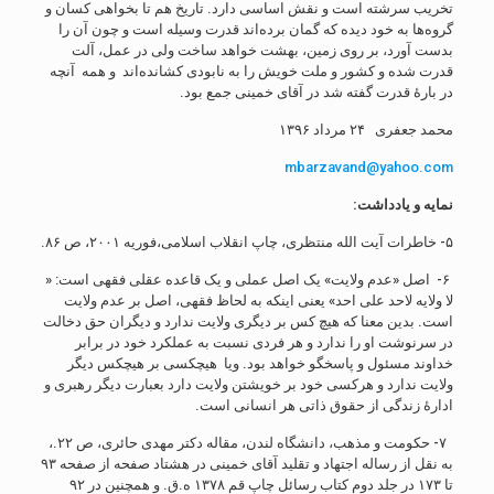
تخریب سرشته است و نقش اساسی دارد. تاریخ هم تا بخواهی کسان و
گروه‌ها به خود دیده که گمان برده‌اند قدرت وسیله است و چون آن ‌را
بدست آورد، بر روی زمین، بهشت خواهد ساخت ولی در عمل، آلت
قدرت شده و کشور و ملت خویش را به نابودی کشانده‌اند و همه آنچه
در بارۀ قدرت گفته شد در آقای خمینی جمع بود.
محمد جعفری ۲۴ مرداد ۱۳۹۶
mbarzavand@yahoo.com
نمایه و یادداشت:
۵- خاطرات آیت الله منتظری، چاپ انقلاب اسلامی،فوریه ۲۰۰۱، ص ۸۶.
۶- اصل «عدم ولایت» یک اصل عملی و یک قاعده عقلی فقهی است: «
لا ولایه لاحد علی احد» یعنی اینکه به لحاظ فقهی، اصل بر عدم ولایت
است. بدین معنا که هیچ کس بر دیگری ولایت ندارد و دیگران حق دخالت
در سرنوشت او را ندارد و هر فردی نسبت به عملکرد خود در برابر
خداوند مسئول و پاسخگو خواهد بود. ویا هیچکسی بر هیچکس دیگر
ولایت ندارد و هرکسی خود بر خویشتن ولایت دارد بعبارت دیگر رهبری و
ادارۀ زندگی از حقوق ذاتی هر انسانی است.
۷- حکومت و مذهب، دانشگاه لندن، مقاله دکتر مهدی حائری، ص ۲۲.،
به نقل از رساله اجتهاد و تقلید آقای خمینی در هشتاد صفحه از صفحه ۹۳
تا ۱۷۳ در جلد دوم کتاب رسائل چاپ قم ۱۳۷۸ ه.ق. و همچنین در ۹۲