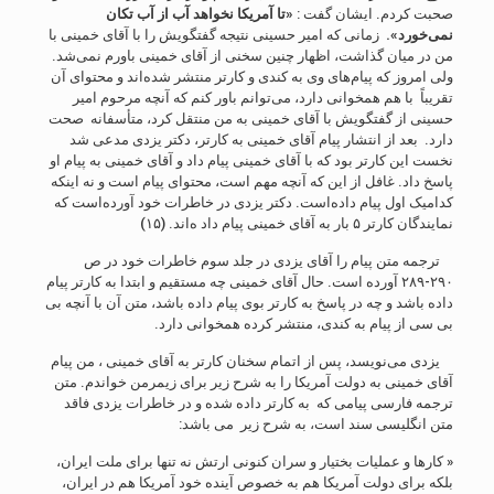
صحبت کردم. ایشان گفت :
«تا آمریکا نخواهد آب از آب تکان
نمی‌خورد».
زمانی که امیر حسینی نتیجه گفتگویش را با آقای خمینی با
من در میان گذاشت، اظهار چنین سخنی از آقای خمینی باورم نمی‌شد.
ولی امروز که پیام‌های وی به کندی و کارتر منتشر شده‌اند و محتوای آن
تقریباً با هم همخوانی دارد، می‌توانم باور کنم که آنچه مرحوم امیر
حسینی از گفتگویش با آقای خمینی به من منتقل کرد، متأسفانه صحت
دارد. بعد از انتشار پیام آقای خمینی به کارتر، دکتر یزدی مدعی شد
نخست این کارتر بود که با آقای خمینی پیام داد و آقای خمینی به پیام او
پاسخ داد. غافل از این که آنچه مهم است، محتوای پیام است و نه اینکه
کدامیک اول پیام داده‌است. دکتر یزدی در خاطرات خود آورده‌است که
نمایندگان کارتر ۵ بار به آقای خمینی پیام داد ه‌اند. (۱۵)
ترجمه متن پیام را آقای یزدی در جلد سوم خاطرات خود در ص
۲۹۰-۲۸۹ آورده است. حال آقای خمینی چه مستقیم و ابتدا به کارتر پیام
داده باشد و چه در پاسخ به کارتر بوی پیام داده باشد، متن آن با آنچه بی
بی سی از پیام به کندی، منتشر کرده همخوانی دارد.
یزدی می‌نویسد، پس از اتمام سخنان کارتر به آقای خمینی ، من پیام
آقای خمینی به دولت آمریکا را به شرح زیر برای زیمرمن خواندم. متن
ترجمه فارسی پیامی که به کارتر داده شده و در خاطرات یزدی فاقد
متن انگلیسی سند است، به شرح زیر می باشد:
« کارها و عملیات بختیار و سران کنونی ارتش نه تنها برای ملت ایران،
بلکه برای دولت آمریکا هم به خصوص آینده خود آمریکا هم در ایران،