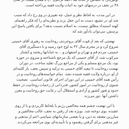
۴۸ در نجف در درسهای خود به اثبات ولایت فقیه پرداخته است.
در این مدت، به لحاظ نظر و عمل، چه تغییری در وی رخ داد که سبب
شد او، در تشیع، دست به این جعل بزند و نظریه‌ای را که فکر راهنمای
کهنه استبداد مطلق نیست، به اسلام نسبت بدهد؟ برای یافتن پاسخ این
پرسش، می‌توان یادآور شد که:
نهضتی که بعد از فوت آقای بروجردی، روحانیت به رهبری آقای خمینی
شروع کرد و در محرم سال ۴۲ به اوج خود رسید و با دستگیری آقای
خمینی، مردم قم و تهران و اصفهان و … به خیابانها ریختند و کشتار
سرکوب شد، از آقاى خمینى که یک مرجع ناشناخته و منزوى در حوزه
بود، یک مرجع مسلم و یکى از مراجع بزرگ تقلید ساخت. در دوران
نهضت روحانیت تا تبعید آقای خمینی به ترکیه و سپس نجف، باز کلمه‌ای
از او، درباره ولایت فقیه شنیده نشد. تمام خواسته‌های روحانیت و در
رأس همه آقای خمینی در این دوران اجرای قانون اساسی، نصحیت
شنوی از روحانیت در امور کشور، قدردانی از زحمات روحانیت در حفظ
حدود و ثغور کشور و آزادی و استقلال آن، رعایت حق روحانیت و معزز
داشتن آنها دور می‌زند.
با این نهضت چشم همه مخالفین رژیم یا بلحاظ کاربردی و یا از روی
عقیده، بوی دوخته شد. بویژه بعد از رفتن به نجف، غالب مخالفین و
مبارزین معتقد به دین، و یا بعضی سازمانهای سیاسی اعم از مذهبی و
غیر مذهبی برای گرفتن رهنمود و یا تأییدیه‌ای بوی مراجعه می‌کردند.